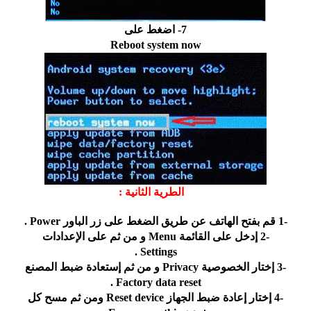
7- اضغط على
Reboot system now
ﺍﻟﻄﺮﻳﺔ ﺍﻟﺜﺎﻧﻴﺔ :
-1 ﻗﻢ ﺑﻔﺘﺢ ﺍﻟﻬﺎﺗﻒ ﻋﻦ ﻃﺮﻳﻖ ﺍﻟﻀﻐﻂ ﻋﻠﻰ ﺯﺭ ﺍﻟﺒﺎﻭﺭ Power .
-2 ﺇﺩﺧﻞ ﻋﻠﻰ ﺍﻟﻘﺎﺋﻤﺔ Menu ﻭ ﻣﻦ ﺛﻢ ﻋﻠﻰ ﺍﻹﻋﺪﺍﺩﺍﺕ
Settings .
-3 ﺇﺧﺘﺎﺭ ﺍﻟﺨﺼﻮﺻﻴﺔ Privacy ﻭ ﻣﻦ ﺛﻢ ﺇﺳﺘﻌﺎﺩﺓ ﺿﺒﻂ ﺍﻟﻤﺼﻨﻊ
Factory data reset .
-4 ﺇﺧﺘﺎﺭ ﺇﻋﺎﺩﺓ ﺿﺒﻂ ﺍﻟﺠﻬﺎﺯ Reset device ﻭﻣﻦ ﺛﻢ ﻣﺴﺢ ﻛﻞ