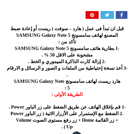
ﻗﺒﻞ ﺍﻥ ﺗﺒﺪﺃ ﻓﻰ ﻋﻤﻞ ‏( ﻫﺎﺭﺩ – ﺳﻮﻓﺖ ‏) ﺭﻳﺴﺖ ﺃﻭ ﺇﻋﺎﺩﺓ ﺿﺒﻂ
ﺍﻟﻤﺼﻨﻊ ﻟﻬﺎﺗﻒ ﺳﺎﻣﺴﻮﻧﺞ SAMSUNG Galaxy Note 5
ﺗﺄﻛﺪ ﻣﻦ :
-1 ﺑﻄﺎﺭﻳﺔ ﻫﺎﺗﻒ ﺳﺎﻣﺴﻮﻧﺞ SAMSUNG Galaxy Note 5
ﻣﺸﺤﻮﻧﺔ ﻋﻠﻰ ﺍﻻﻗﻞ 50 % .
-2 ﺇﺯﺍﻟﺔ ﻛﺎﺭﺕ ﺍﻟﺬﺍﻛﺮﺓ ﺍﻟﻤﻴﻤﻮﺭﻱ ﻭ ﺍﻟﺨﻂ .
-3 ﺃﺧﺬ ﻧﺴﺨﺔ ﺇﺣﺘﻴﺎﻃﻴﺔ ﻣﻦ ﺍﻟﻤﻠﻔﺎﺕ ﻭ ﺍﻟﺼﻮﺭ ﻭ ﺍﻟﺮﺳﺎﺋﻞ ﻭ ﺍﻻﺭﻗﺎﻡ
.
ﻫﺎﺭﺩ ﺭﻳﺴﺖ ﻟﻬﺎﺗﻒ ﺳﺎﻣﺴﻮﻧﺞ SAMSUNG Galaxy Note
5 :
ﺍﻟﻄﺮﻳﻘﺔ ﺍﻷﻭﻟﻰ :
-1 ﻗﻢ ﺑﺈﻏﻼﻕ ﺍﻟﻬﺎﺗﻒ ﻋﻦ ﻃﺮﻳﻖ ﺍﻟﻀﻐﻂ ﻋﻠﻰ ﺯﺭ ﺍﻟﺒﺎﻭﺭ Power .
-2 ﺍﻟﻀﻐﻂ ﻣﻊ ﺍﻹﺳﺘﻤﺮﺍﺭ ﻋﻠﻰ ﺍﻷﺯﺭﺍﺭ ﺍﻻﺗﻴﺔ ‏( ﺯﺭ ﺍﻟﺒﺎﻭﺭ Power
+ ﺯﺭ ﺍﻟﻘﺎﺋﻤﺔ Home + ﺯﺭ ﺭﻓﻊ ﻣﺴﺘﻮﻯ ﺍﻟﺼﻮﺕ Volume
Up ) .