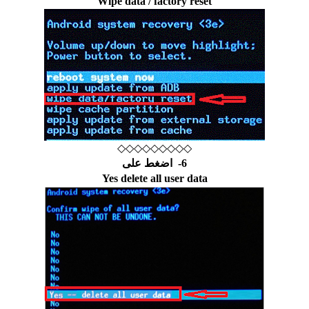
Wipe data / factory reset
◇◇◇◇◇◇◇◇◇
6- اضغط على
Yes delete all user data