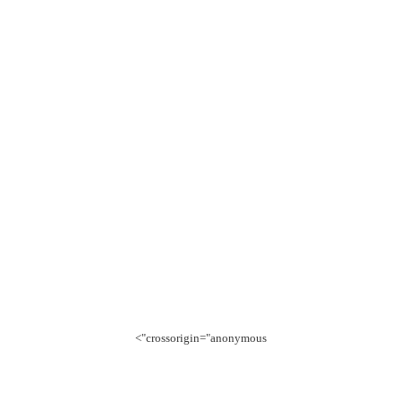
crossorigin="anonymous">