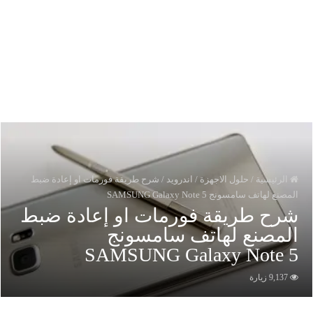
الرئيسية
/
حلول الاجهزة
/
اندرويد
/
ﺷﺮﺡ طريقة فورمات او ﺇﻋﺎﺩﺓ ﺿﺒﻂ
ﻟﻤﺼﻨﻊ ﻟﻬﺎﺗﻒ ﺳﺎﻣﺴﻮﻧﺞ SAMSUNG Galaxy Note 5
ﺮﺡ طريقة فورمات او ﺇﻋﺎﺩﺓ ﺿﺒﻂ
ﻟﻤﺼﻨﻊ ﻟﻬﺎﺗﻒ ﺳﺎﻣﺴﻮﻧﺞ
SAMSUNG Galaxy Note 
9,137 زيارة