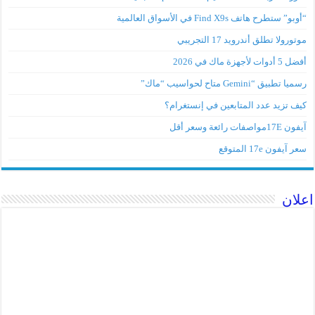
” ستطرح هاتف Find X9s في الأسواق العالمية
ورولا تطلق أندرويد 17 التجريبي
وات لأجهزة ماك في 2026
 تطبيق “Gemini متاح لحواسيب “ماك”
ف تزيد عدد المتابعين في إنستغرام؟
مواصفات رائعة وسعر أقل
آيفون 17e المتوقع
ان