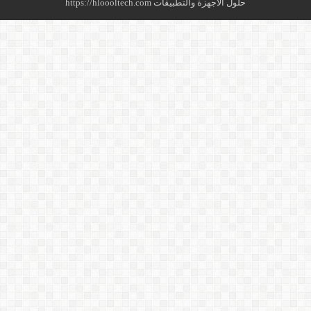
حلول الأجهزة والتطبيقات https://hloooltech.com