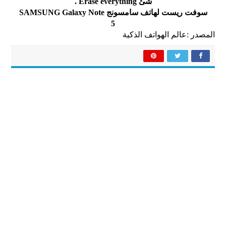
ﺷﺊ Erase everything .
ﺳﻮﻓﺖ ﺭﻳﺴﺖ ﻟﻬﺎﺗﻒ ﺳﺎﻣﺴﻮﻧﺞ
SAMSUNG Galaxy Note
5
المصدر :عالم الهواتف الذكية