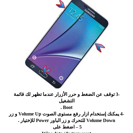
-3 ﺗﻮﻗﻒ ﻋﻦ ﺍﻟﻀﻐﻂ ﻭ ﺣﺮﺭ ﺍﻷﺯﺭﺍﺭ ﻋﻨﺪﻣﺎ ﺗﻈﻬﺮ ﻟﻚ ﻗﺎﺋﻤﺔ
ﺍﻟﺘﺸﻐﻴﻞ
Boot .
-4 ﻳﻤﻜﻨﻚ ﺇﺳﺘﺨﺪﺍﻡ ﺍﺯﺍﺭ ﺭﻓﻊ ﻣﺴﺘﻮﻯ ﺍﻟﺼﻮﺕ Volume Up ﻭ ﺯﺭ
Volume Down ﻟﻠﺘﺤﺮﻙ ﻭ ﺯﺭ ﺍﻟﺒﺎﻭﺭ Power ﻟﻺﺧﺘﻴﺎﺭ .
5 – اضغط على