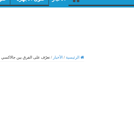
الرئيسية
/
الأخبار
/
تعرّف على الفرق بين جالاكسي إس 9 وجالاكسي إس 9 بلس وآيفون X وجوجل بيكسل