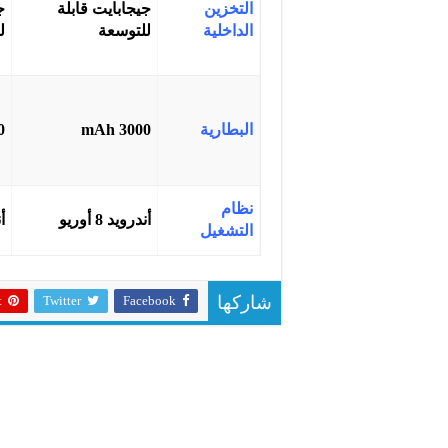
التخزين
جيجابايت قابلة
ج
الداخلية
للتوسعة
ل
البطارية
3000 mAh
Ah
نظام
أندرويد 8 أوريو
أن
التشغيل
t
Twitter
Facebook
شاركها