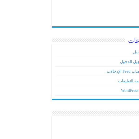
عات
يل
يل الدخول
Fe الإدخالات
ة التعليقات
WordPress