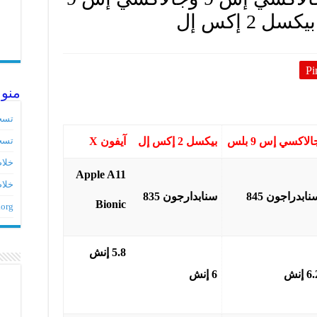
Pi
منو
تسج
الاكسي إس 9 بلس
بيكسل 2 إكس إل
آيفون X
تسج
خلاصات ed
Apple A11
خلاص
نابدراجون 845
سنابدارجون 835
Bionic
.org
5.8 إنش
6 إنش
6 إنش