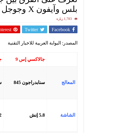
بلس وآيفون X وجوجل بيكسل 2 إكس إل
1,783 زيارة
nterest
Twitter
Facebook
المصدر: البوابة العربية للاخبار التقنية
جالاكسي إس 9
ج
المعالج
سنابدراجون 845
س
الشاشة
5.8 إنش
.2