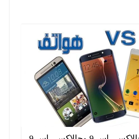
تعرّف على الفرق بين جالاكسي إس 9 وجالاكسي إس 9