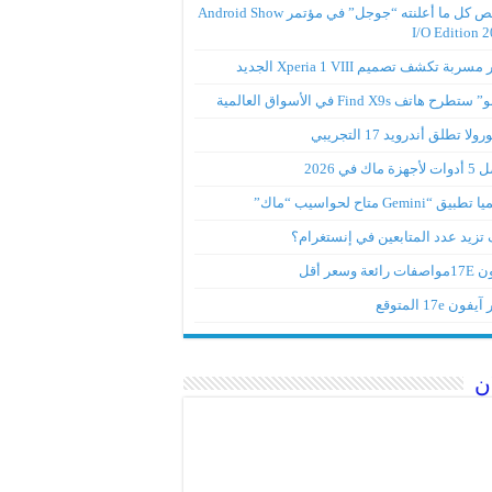
ملخص كل ما أعلنته “جوجل” في مؤتمر Android Show
I/O Edition 
ربة تكشف تصميم Xperia 1 VIII الجديد
تطرح هاتف Find X9s في الأسواق العالمية
لا تطلق أندرويد 17 التجريبي
ة ماك في 2026
ق “Gemini متاح لحواسيب “ماك”
تزيد عدد المتابعين في إنستغرام؟
رائعة وسعر أقل
ون 17e المتوقع
ن