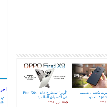
اخر 
ربة تكشف تصميم
“أوبو” ستطرح هاتف Find X9s
X الجديد
في الأسواق العالمية
والت
20 أبريل، 2026