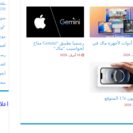
2026
صور مس
“أوبو” س
موتورو
فضل 5 أدوات لأجهزة ماك في
رسميا تطبيق “Gemini متاح
أفضل 5 أدوات لأجهز
لحواسيب “ماك”
رسميا تطبي
16 أبريل، 2026
كيف 
آيفون 17Eمواصفات 
سعر آيف
لمتوقع
اعلا