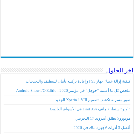
اخر الحلول
كيفية إزالة غطاء جهاز PS5 وإعادة تركيبه بأمان للتنظيف والتحديثات
ملخص كل ما أعلنته “جوجل” في مؤتمر Android Show I/O Edition 2026
صور مسربة تكشف تصميم Xperia 1 VIII الجديد
“أوبو” ستطرح هاتف Find X9s في الأسواق العالمية
موتورولا تطلق أندرويد 17 التجريبي
أفضل 5 أدوات لأجهزة ماك في 2026