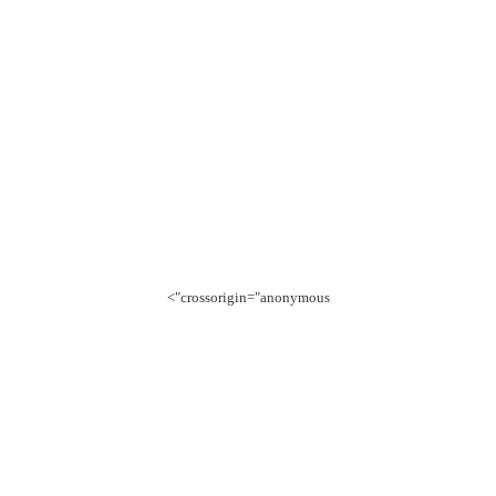
crossorigin="anonymous">