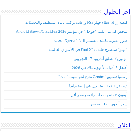
اخر الحلول
كيفية إزالة غطاء جهاز PS5 وإعادة تركيبه بأمان للتنظيف والتحديثات
ملخص كل ما أعلنته “جوجل” في مؤتمر Android Show I/O Edition 2026
صور مسربة تكشف تصميم Xperia 1 VIII الجديد
“أوبو” ستطرح هاتف Find X9s في الأسواق العالمية
موتورولا تطلق أندرويد 17 التجريبي
أفضل 5 أدوات لأجهزة ماك في 2026
رسميا تطبيق “Gemini متاح لحواسيب “ماك”
كيف تزيد عدد المتابعين في إنستغرام؟
آيفون 17Eمواصفات رائعة وسعر أقل
سعر آيفون 17e المتوقع
اعلان