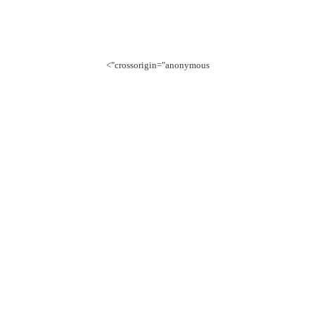
crossorigin="anonymous">