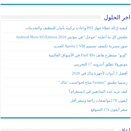
اخر الحلول
كيفية إزالة غطاء جهاز PS5 وإعادة تركيبه بأمان للتنظيف والتحديثات
ملخص كل ما أعلنته “جوجل” في مؤتمر Android Show I/O Edition 2026
صور مسربة تكشف تصميم Xperia 1 VIII الجديد
“أوبو” ستطرح هاتف Find X9s في الأسواق العالمية
موتورولا تطلق أندرويد 17 التجريبي
أفضل 5 أدوات لأجهزة ماك في 2026
رسميا تطبيق “Gemini متاح لحواسيب “ماك”
كيف تزيد عدد المتابعين في إنستغرام؟
آيفون 17Eمواصفات رائعة وسعر أقل
سعر آيفون 17e المتوقع
اعلان