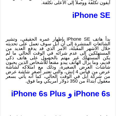
آيفون تكلفة ووصلاً إلى الأعلى تكلفة.
iPhone SE
بدأ هاتف iPhone SE بإظهار عمره الحقيقي، وتشير
الشائعات المنتشرة إلى أن آبل سوف تعمل على تحديثه
خلال الأشهر المقبلة، الأمر الذي قد يدفع العديد من
المستهلكين إلى عدم شرائه في الوقت الحالي ما لم
يكن المستهلك غير مهتم بالحصول على هاتف ذكي
قديم، وما يزال الهاتف يبدو مقنعاً للأشخاص الذين يحبون
شاشات العرض الصغيرة، وذلك مع امتلاكه لشاشة
عرض من قياس 4 إنش، والتي تعتبر أصغر شاشة عرض
من شركة آبل في الوقت الحالي، كما أنه يأتي بسعر
معقول ابتداءً من 350 دولار أمريكي وما فوق.
iPhone 6s و iPhone 6s Plus