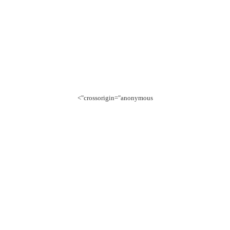
crossorigin="anonymous">