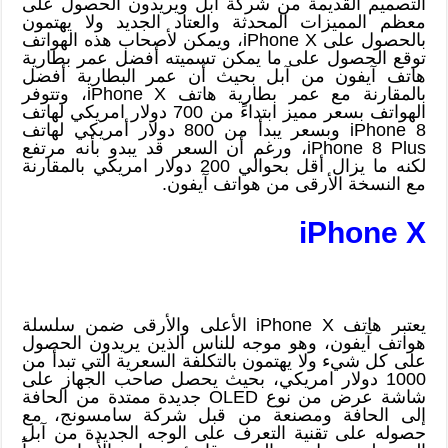
التصميم القديمة من شركة آبل ويريدون الحصول على
معظم المميزات المحدثة والعتاد الجديد ولا يهتمون
بالحصول على iPhone X، ويمكن لأصحاب هذه الهواتف
توقع الحصول على ما يمكن تسميته أفضل عمر بطارية
هاتف آيفون من آبل بحيث أن عمر البطارية أفضل
بالمقارنة مع عمر بطارية هاتف iPhone X، وتتوفر
الهواتف بسعر مميز ابتداءً من 700 دولار امريكي لهاتف
iPhone 8 وبسعر يبدأ من 800 دولار أمريكي لهاتف
iPhone 8 Plus، ورغم أن السعر قد يبدو بأنه مرتفع
لكنه ما يزال أقل بحوالي 200 دولار امريكي بالمقارنة
مع النسخة الأرقى من هواتف آيفون.
iPhone X
يعتبر هاتف iPhone X الأعلى والأرقى ضمن سلسلة
هواتف آيفون، وهو موجه للناس الذين يريدون الحصول
على كل شيء ولا يهتمون بالتكلفة السعرية التي تبدأ من
1000 دولار امريكي، بحيث يحصل صاحب الجهاز على
شاشة عرض من نوع OLED جديدة ممتدة من الحافة
إلى الحافة ومصنعة من قبل شركة سامسونج، مع
حصوله على تقنية التعرف على الوجه الجديدة من آبل