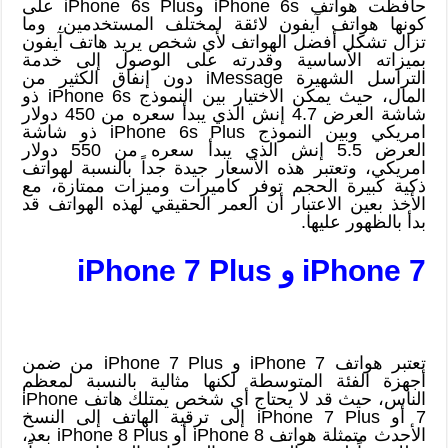
حافظت هواتف iPhone 6s وiPhone 6s Plus على
كونها هواتف آيفون لائقة لمختلف المستخدمين، وما
تزال تشكل أفضل الهواتف لأي شخص يريد هاتف آيفون
بميزاته الأساسية وقدرته على الوصول إلى خدمة
التراسل الشهيرة iMessage دون إنفاق الكثير من
المال، حيث يمكن الاختيار بين النموذج iPhone 6s ذو
شاشة العرض 4.7 إنش الذي يبدأ سعره من 450 دولار
امريكي وبين النموذج iPhone 6s Plus ذو شاشة
العرض 5.5 إنش الذي يبدأ سعره من 550 دولار
امريكي، وتعتبر هذه الأسعار جيدة جداً بالنسبة لهواتف
ذكية كبيرة الحجم توفر كاميرات وميزات ممتازة، مع
الأخذ بعين الاعتبار أن العمر الحقيقي لهذه الهواتف قد
بدأ بالظهور عليها.
iPhone 7 و iPhone 7 Plus
تعتبر هواتف iPhone 7 و iPhone 7 Plus من ضمن
أجهزة الفئة المتوسطة لكنها مثالية بالنسبة لمعظم
الناس، حيث قد لا يحتاج أي شخص يمتلك هاتف iPhone
7 أو iPhone 7 Plus إلى ترقية الهاتف إلى النسخ
الأحدث متمثلة هواتف iPhone 8 أو iPhone 8 Plus بعد،