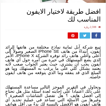
افضل طريقة لاختيار الايفون
المناسب لك
2,598 زيارة
تبيع شركة آبل ثمانية نماذج مختلفة من هاتفها الرائد
آيفون، ابتداءً من هاتف iPhone SE الصغير وصولاً إلى
أعلى وأغلى هاتف رائد توفره الشركة iPhone X، الأمر
الذي يضع المستهلك في حيرة من أمره حول أي هاتف
آيفون يجب أن يشتري، حيث يعتبر الجواب صعب لأنه
يعتمد بشكل كلي على ما يرغب به المستهلك وما هو
المبلغ الذي قد ينفقه وما الذي يتوقعه من هاتف آيفون
خاصته.
ونحاول في التقرير الموجز التالي مساعدة المستهلك
على ذلك اعتماداً على إجابته لعدة أسئلة مثل هل تحتاج
إلى أفضل هاتف ؟ هل تفضل الشاشات الصغيرة ؟
وغيرها من الأسئلة التي تساعد في عملية تحديد أي
هاتف آيفون هو الأفضل بالنسبة لك بدءً من أقل هواتف