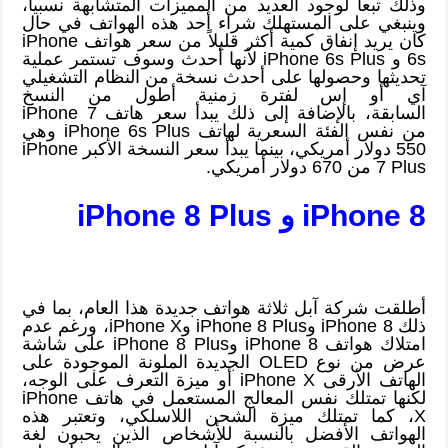
وذلك تبعاً لوجود العديد من المميزات المتشابهة نسبياً،
وينبغي على المستهلك شراء أحد هذه الهواتف في حال
كان يريد إنفاق كمية أكثر قليلاً من سعر هواتف iPhone
6s و iPhone 6s Plus لأنها أحدث وسوف تستمر عملية
تحديثها وحصولها على أحدث نسخة من النظام التشغيلي
آي أو إس لفترة زمنية أطول من النسخ
السابقة، بالإضافة إلى ذلك يبدأ سعر هاتف iPhone 7
من نفس الفئة السعرية لهاتف iPhone 6s Plus وهي
550 دولار أمريكي، بينما يبدأ سعر النسخة الأكبر iPhone
7 Plus من 670 دولار أمريكي.
iPhone 8 و iPhone 8 Plus
أطلقت شركة آبل ثلاثة هواتف جديدة هذا العام، بما في
ذلك iPhone 8 وiPhone 8 Plus وiPhone X، ورغم عدم
امتلاك هواتف iPhone 8 وiPhone 8 Plus على شاشة
عرض من نوع OLED الجديدة الملونة الموجودة على
الهاتف الأرقى iPhone X أو ميزة التعرف على الوجه،
لكنها تمتلك نفس المعالج المستعمل في هاتف iPhone
X، كما تمتلك ميزة الشحن اللاسلكي، وتعتبر هذه
الهواتف الأفضل بالنسبة للأشخاص الذين يحبون لغة