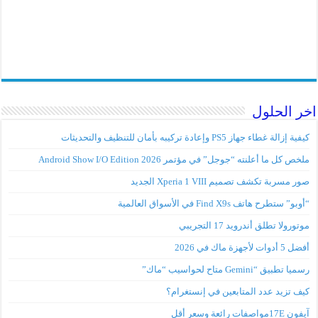
اخر الحلول
كيفية إزالة غطاء جهاز PS5 وإعادة تركيبه بأمان للتنظيف والتحديثات
ملخص كل ما أعلنته “جوجل” في مؤتمر Android Show I/O Edition 2026
صور مسربة تكشف تصميم Xperia 1 VIII الجديد
“أوبو” ستطرح هاتف Find X9s في الأسواق العالمية
موتورولا تطلق أندرويد 17 التجريبي
أفضل 5 أدوات لأجهزة ماك في 2026
رسميا تطبيق “Gemini متاح لحواسيب “ماك”
كيف تزيد عدد المتابعين في إنستغرام؟
آيفون 17Eمواصفات رائعة وسعر أقل