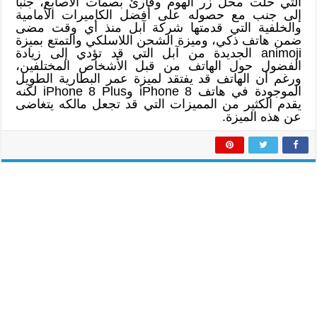
التي حلت محل زر الهوم وقارئ بصمات الأصابع، جنباً
إلى جنب مع حصوله على أفضل الكاميرات الأمامية
والخلفية التي قدمتها شركة آبل منذ أي وقت مضى
ضمن هاتف ذكي، وميزة الشحن اللاسلكي والتمتع بميزة
animoji الجديدة من آبل التي قد تؤدي إلى زيادة
الفضول حول الهاتف من قبل الأشخاص المختلفين،
ورغم أن الهاتف قد يفتقد لميزة عمر البطارية الطويل
الموجودة في هاتف iPhone 8 وiPhone 8 Plus لكنه
يقدم الكثير من المميزات التي قد تجعل مالكه يتغاضى
عن هذه الميزة.