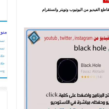
منو
تسج
تسج
خلاصات ed
خلاص
.org