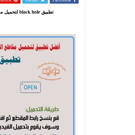
تطبيق black hole لتحميل مقاطع الفيديو من اليوتيوب وتويتر وانستقرام