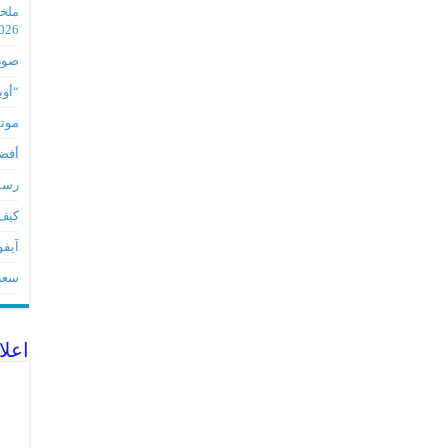
2026
صور مس
“أوبو” س
موتورو
أفضل 5 أدوات لأجهز
رسميا تطبي
كيف 
آيفون 17Eمواصفات 
سعر آيف
اعلا