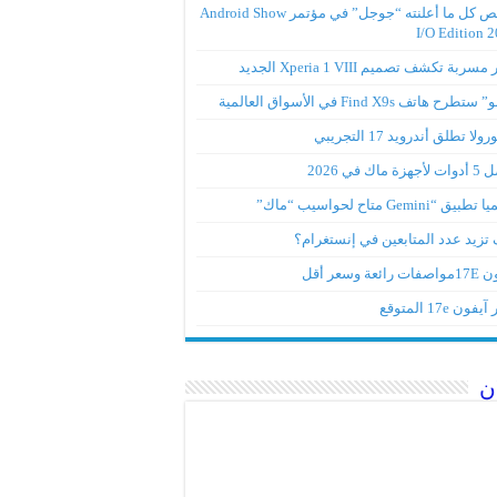
ملخص كل ما أعلنته “جوجل” في مؤتمر Android Show
I/O Edition 
ربة تكشف تصميم Xperia 1 VIII الجديد
تطرح هاتف Find X9s في الأسواق العالمية
لا تطلق أندرويد 17 التجريبي
ة ماك في 2026
ق “Gemini متاح لحواسيب “ماك”
تزيد عدد المتابعين في إنستغرام؟
رائعة وسعر أقل
ون 17e المتوقع
ن