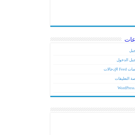
عات
يل
يل الدخول
Fe الإدخالات
ة التعليقات
WordPress