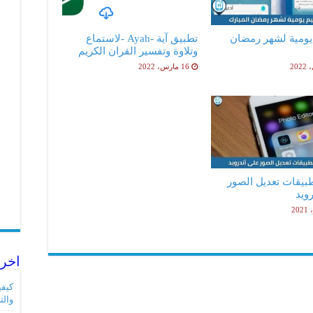
يومية لشهر رمضان
تطبيق آية -Ayah -لاستماع
وتلاوة وتفسير القران الكريم
16 مارس، 2022
بيقات تعديل الصور
ويد
اخر 
والت