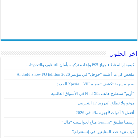
اخر الحلول
كيفية إزالة غطاء جهاز PS5 وإعادة تركيبه بأمان للتنظيف والتحديثات
ملخص كل ما أعلنته “جوجل” في مؤتمر Android Show I/O Edition 2026
صور مسربة تكشف تصميم Xperia 1 VIII الجديد
“أوبو” ستطرح هاتف Find X9s في الأسواق العالمية
موتورولا تطلق أندرويد 17 التجريبي
أفضل 5 أدوات لأجهزة ماك في 2026
رسميا تطبيق “Gemini متاح لحواسيب “ماك”
كيف تزيد عدد المتابعين في إنستغرام؟