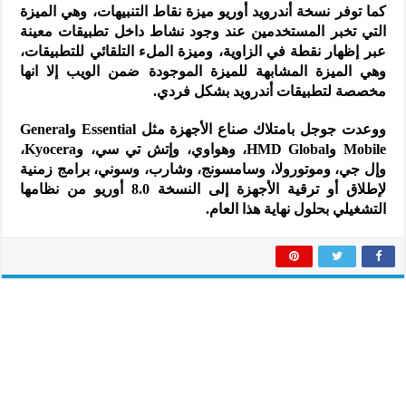
كما توفر نسخة أندرويد أوريو ميزة نقاط التنبيهات، وهي الميزة
التي تخبر المستخدمين عند وجود نشاط داخل تطبيقات معينة
عبر إظهار نقطة في الزاوية، وميزة الملء التلقائي للتطبيقات،
وهي الميزة المشابهة للميزة الموجودة ضمن الويب إلا انها
مخصصة لتطبيقات أندرويد بشكل فردي.
ووعدت جوجل بامتلاك صناع الأجهزة مثل Essential وGeneral
Mobile وHMD Global، وهواوي، وإتش تي سي، وKyocera،
وإل جي، وموتورولا، وسامسونج، وشارب، وسوني، برامج زمنية
لإطلاق أو ترقية الأجهزة إلى النسخة 8.0 أوريو من نظامها
التشغيلي بحلول نهاية هذا العام.