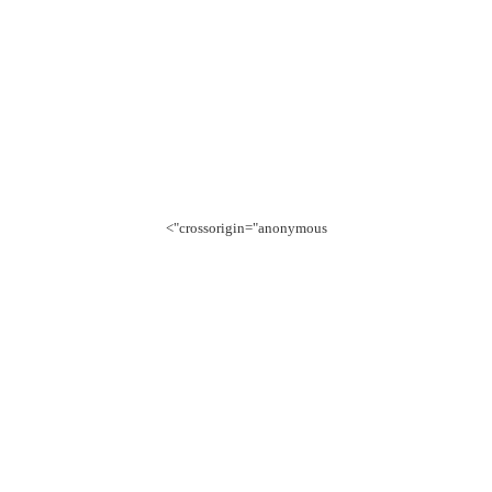
crossorigin="anonymous">