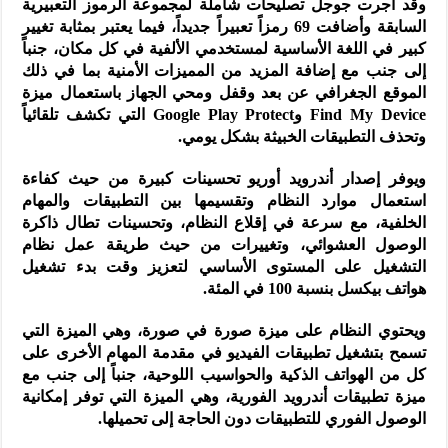
وقد أجرت جوجل تصليحات شاملة لمجموعة الرموز التعبيرية
السابقة وأضافت 69 رمزاً تعبيراً جديداً، فيما يعتبر بمثابة تغيير
كبير في اللغة الأساسية لمستخدمي الألفية في كل مكان، جنباً
إلى جنب مع إضافة المزيد من المميزات الأمنية بما في ذلك
الموقع الجغرافي عن بعد وقفل ومحي الجهاز باستعمال ميزة
Find My Device وGoogle Play Protect التي تكشف تلقائياً
وتحذف التطبيقات الخبيثة بشكل يومي.
ويوفر إصدار أندرويد أوريو تحسينات كبيرة من حيث كفاءة
استعمال موارد النظام وتقسيمها بين التطبيقات والمهام
الخلفية، مع سرعة في إقلاع النظام، وتحسينات تطال ذاكرة
الوصول العشوائي، وتغييرات من حيث طريقة عمل نظام
التشغيل على المستوى الأساسي لتعزيز وقت بدء تشغيل
هواتف بيكسل بنسبة 100 في المئة.
ويحتوي النظام على ميزة صورة في صورة، وهي الميزة التي
تسمح بتشغيل تطبيقات الفيديو في مقدمة المهام الأخرى على
كل من الهواتف الذكية والحواسيب اللوحية، جنباً إلى جنب مع
ميزة تطبيقات أندرويد الفورية، وهي الميزة التي توفر إمكانية
الوصول الفوري للتطبيقات دون الحاجة إلى تحميلها.