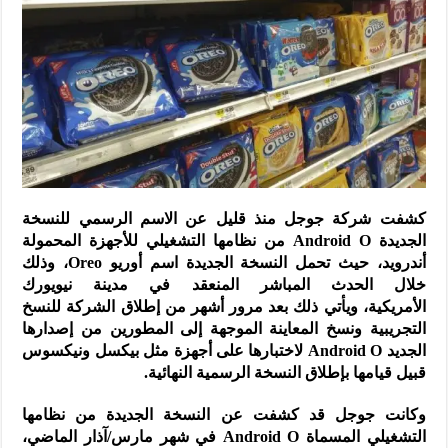
كشفت شركة جوجل منذ قليل عن الاسم الرسمي للنسخة
الجديدة Android O من نظامها التشغيلي للأجهزة المحمولة
أندرويد، حيث تحمل النسخة الجديدة اسم أوريو Oreo، وذلك
خلال الحدث المباشر المنعقد في مدينة نيويورك
الأمريكية، ويأتي ذلك بعد مرور أشهر من إطلاق الشركة للنسخ
التجريبية ونسخ المعاينة الموجهة إلى المطورين من إصدارها
الجديد Android O لاختبارها على أجهزة مثل بيكسل ونيكسوس
قبيل قيامها بإطلاق النسخة الرسمية النهائية.
وكانت جوجل قد كشفت عن النسخة الجديدة من نظامها
التشغيلي المسماة Android O في شهر مارس/آذار الماضي،