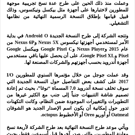
وعملت منذ ذلك الحين على طرح عدة نسخ تجريبية موجهة
للمطورين لاختبارها على أجهزة مثل بيكسل ونيكسوس، وذلك
قبيل قيامها بإطلاق النسخة الرسمية النهائية من نظامها
التشغيلي.
وتتجه الشركة إلى طرح النسخة الجديدة Android O في بداية
الأمر لمستخدمي أجهزتها نيكسوس Nexus 5X وNexus 6P من
عام 2015 وNexus Player وGoogle Pixel C وبيكسل Google
Pixel وGoogle Pixel XL، على أن يحصل عليها باقي مستخدمي
أجهزة أندرويد بحسب أجهزتهم والشركات المصنعة لها.
وقد عملت جوجل من خلال مؤتمرها السنوي للمطورين I/O
2017 على كشف بعض التفاصيل حول النسخة الجديدة التي
سوف تخلف نسخة أندرويد 7.0 المسماة “نوغا”، بحيث تم إعادة
تصميم شاشة التنبيهات جنباً إلى جنب مع الكثير غيرها من
التطويرات والتغييرات الموجودة ضمن النظام، وكانت التكهنات
تدور حول إمكانية أن يكون اسم الإصدار الجديد هو الشوفان
Oatmeal أو أوريو Oreo أو الأخطبوط octopus.
ويأتي موعد طرح النسخة النهائية بعد طرح الشركة لأربعة نسخ
معاينة للمطورين، والتي صدر آخرها قبل أسبوعين فقط، بحيث