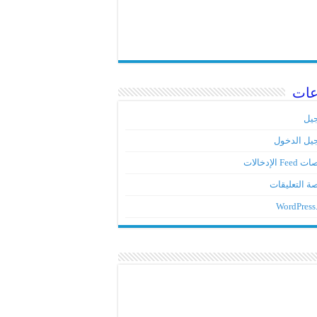
عات
يل
يل الدخول
Fe الإدخالات
ة التعليقات
WordPress