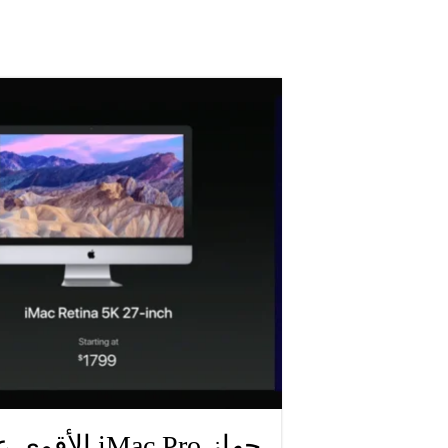
جهاز iMac Pro الأقوى على الإطلاق من شركة ابل