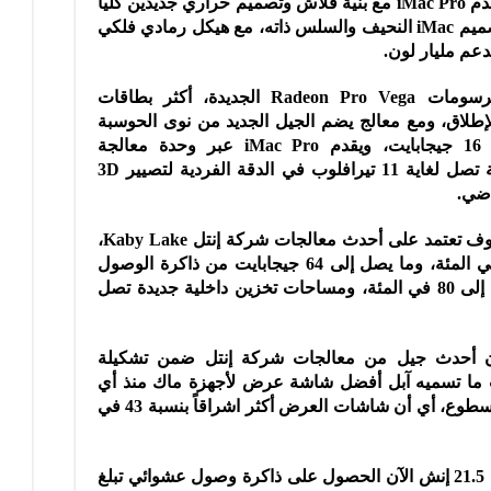
لمعالجة أكثر أعمال المحترفين تطلباً، ويقدم iMac Pro مع بنية فلاش وتصميم حراري جديدين كلياً
قدرات تبريد أفضل لغاية 80 بالمئة في تصميم iMac النحيف والسلس ذاته، مع هيكل رمادي فلكي
ويأتي iMac Pro مع وحدة معالجة الرسومات Radeon Pro Vega الجديدة، أكثر بطاقات
تطوراً في جهاز Mac على الإطلاق، ومع معالج يضم الجيل الجديد من نوى الحوسبة
وذاكرة تردد عالي HBM2 تصل لغاية 16 جيجابايت، ويقدم iMac Pro عبر وحدة معالجة
الرسوميات Vega قدرة حاسوبية مدهشة تصل لغاية 11 تيرافلوب في الدقة الفردية لتصيير 3D
اضي.
وأضافت آبل أن أجهزة iMacs الجديدة سوف تعتمد على أحدث معالجات شركة إنتل Kaby Lake،
وشاشات عرض أكثر إشراقاً بنسبة 43 في المئة، وما يصل إلى 64 جيجابايت من ذاكرة الوصول
العشوائي، ورسوميات أسرع بنسبة تصل إلى 80 في المئة، ومساحات تخزين داخلية جديدة تصل
ون أحدث جيل من معالجات شركة إنتل ضمن تشكيلة
جديدة، إلى جانب ما تسميه آبل أفضل شاشة عرض لأجهزة ماك منذ أي
وقت مضى، حيث تقدم 500 شمعة من السطوع، أي أن شاشات العرض أكثر اشراقاً بنسبة 43 في
ويمكن لنموذج الحاسب ذو شاشة العرض 21.5 إنش الآن الحصول على ذاكرة وصول عشوائي تبلغ