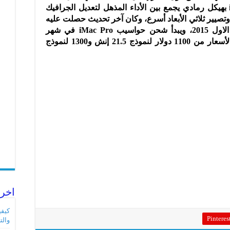
كان كبيراً، حيث يتميز حاسب iMac Pro بهيكل رمادي يجمع بين الأداء المذهل لتعديل الجرافيك
وتصيير ثلاثي الأبعاد أسرع، وكان آخر تحديث حصلت عليه
حواسيب آيماك في شهر اكتوبر/تشرين الاول 2015، ويبدأ شحن حواسيب iMac Pro في شهر
ديسمبر/كانون الأول 2017، على أن تبدأ الأسعار من 1100 دولار لنموذج 21.5 إنش و1300 لنموذج
اخر 
Pinteres
والت