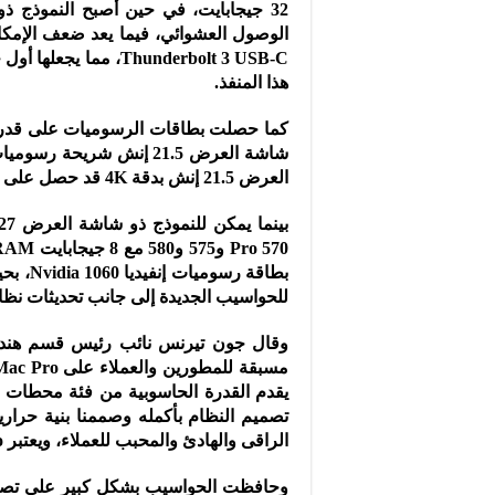
الوصول العشوائي، فيما يعد ضعف الإمكا
Thunderbolt 3 USB-C
هذا المنفذ.
كما حصلت بطاقات الرسوميات على قدرا
العرض 21.5 إنش بدقة 4K قد حصل على شريحة الرسوميات Radeon Pro 555 و560.
بطاقة 
للحواسيب الجديدة إلى جانب تحديثات نظام التشغيل macOS High Sierra بدع
وقال جون تيرنس نائب رئيس قسم هندسة
الراقى والهادئ والمحبب للعملاء، ويعتبر iMac Pro خطوة ضخمة للأمام ولن تجد له مثيل”.
وحافظت الحواسيب بشكل كبير على تصميمه