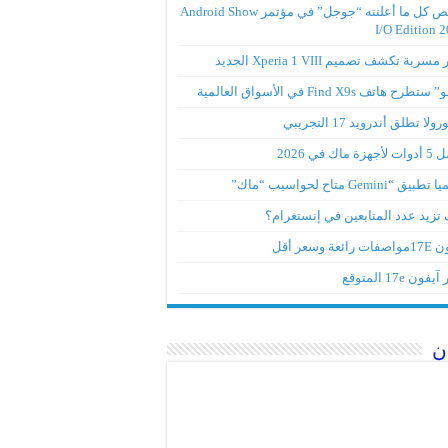
ملخص كل ما أعلنته “جوجل” في مؤتمر Android Show
I/O Edition 
ربة تكشف تصميم Xperia 1 VIII الجديد
تطرح هاتف Find X9s في الأسواق العالمية
لا تطلق أندرويد 17 التجريبي
ة ماك في 2026
ق “Gemini متاح لحواسيب “ماك”
تزيد عدد المتابعين في إنستغرام؟
رائعة وسعر أقل
ون 17e المتوقع
ن