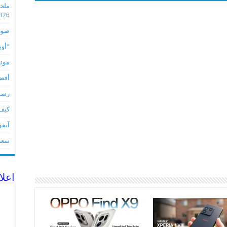
2026
صور مس
“أوبو” س
موتورو
أفضل 5 أدوات لأجهز
رسميا تطبي
كيف 
آيفون 17Eمواصفات 
سعر آيف
اعلا