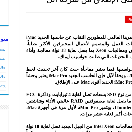
Pi
كشفت شركة آبل اليوم الإثنين ضمن مؤتمرها العالمي للمطورين النقاب عن حاسبها الجديد iMac
منو
حطات العمل والمصمم لأعمال المحترفين الأكثر تطلباً،
تسج
عبر شاشة Retina 5K من قياس 27 إنش ومعالجات Xeon بما يصل لغاية 18 نواة معالجة وأداء
تسج
خلاصات ed
اسيبها فيما يعتبر مفاجأة حيث كان آخر تحديث لخط
حواسيب iMacs قد تم في خريف عام 2015، ووفقاً لآبل فإن الحاسب الجديد iMac Pro يعتبر وحشاً
خلاص
.org
ويدعم iMac Pro مساحات تخزين داخلية من نوع SSD بسعات تصل لغاية 4 تيرابايت وذاكرة ECC
تصل لغاية 128 جيجابايت، ويمكن توصيل ما يصل لغاية مصفوفتين RAID عاليتي الأداء وشاشتين
5K في الوقت ذاته بفضل 4 منافذ Thunderbolt 3، ويتميز iMac Pro، لأول مرة في أجهزة Mac،
وجرى تصميم iMac Pro ليعمل بواسطة معالجات Intel Xeon من الجيل الجديد تصل لغاية 18 نواة