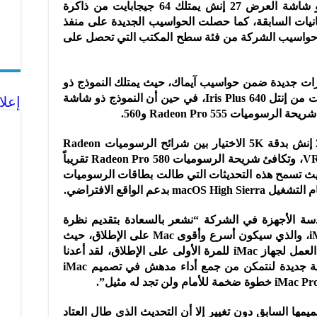
32 جيجابايت، في حين أصبح النموذج ذو شاشة العرض 27 إنش يمتلك 64 جيجابايت من ذاكرة
نيات السابقة، كما حصلت الحواسيب الجديدة على منفذ
، مما يجعلها أول حواسيب الشركة من فئة سطح المكتب التي تحصل على
ت جديدة ضمن حواسيب آيماك، حيث يمتلك النموذج ذو
شاشة العرض 21.5 إنش شريحة رسوميات من إنتل Iris Plus 640، في حين أن النموذج ذو شاشة
إعلا
بينما يمكن للنموذج ذو شاشة العرض 27 إنش بدقة 5K الاختيار بين شرائح الرسوميات Radeon
Pro 570 و575 و580 مع 8 جيجابايت VRAM، وتكافئ شريحة الرسوميات Radeon Pro 580 تقريباً
رسوميات إنفيديا Nvidia 1060، بحيث تسمح هذه التحديثات التي طالت بطاقات الرسوميات
م الواقع الافتراضي.
 الأجهزة في الشركة “نشعر بالسعادة بتقديم نظرة
مسبقة للمطورين والعملاء على iMac Pro، والذي سيكون أسرع وأقوى Mac على الإطلاق، حيث
يقدم القدرة الحاسوبية من فئة محطات العمل لجهاز iMac للمرة الأولى على الإطلاق، لقد أعدنا
تصميم النظام بأكمله وصممنا بنية حرارية جديدة لنتمكن من جمع أداء مدهش في تصميم iMac
ا السابق دون تغيير إلا أن التحديث الذي طال العتاد