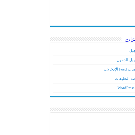
عات
يل
يل الدخول
Fe الإدخالات
ة التعليقات
WordPress