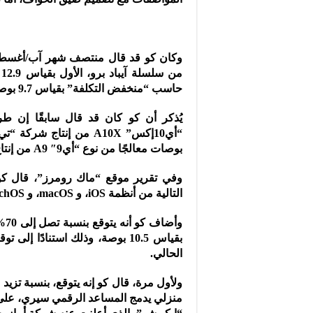
حاسب “منخفض التكلفة” بقياس 9.7 بوصات من سلسلة آيباد القياسية.
بوصات معالجًا من نوع “أي9″ A9 من إنتاج شركة سامسونج الكورية الجنوبية.
وفي تقرير موقع “ماك رومرز”، قال كو إن
التالية من أنظمة iOS، و macOS، و watchOS، و tvOS، يتوقع أن تعلن عن منتجات جديدة.
بقياس 10.5 بوصة، وذلك استنادًا إ
الحالي.
منزلي يدمج المساعد الرقمي سيري، على 