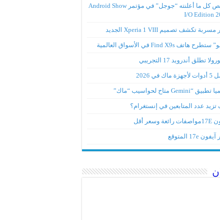
ملخص كل ما أعلنته “جوجل” في مؤتمر Android Show
I/O Edition 
ربة تكشف تصميم Xperia 1 VIII الجديد
تطرح هاتف Find X9s في الأسواق العالمية
لا تطلق أندرويد 17 التجريبي
ة ماك في 2026
ق “Gemini متاح لحواسيب “ماك”
تزيد عدد المتابعين في إنستغرام؟
رائعة وسعر أقل
ون 17e المتوقع
ن