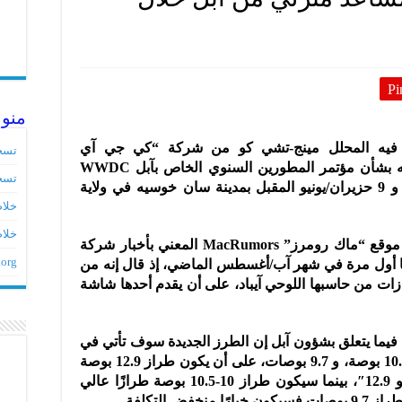
Pi
منو
يه المحلل مينج-تشي كو من شركة “كي جي آي
تسج
سيكيوريتيز” KGI Securities عن توقعاته بشأن مؤتمر المطورين السنوي الخاص بآبل WWDC
تسج
2017 والمقرر انعقاده خلال المدة بين 5 و 9 حزيران/يونيو المقبل بمدينة سان خوسيه في ولاية
خلاصات ed
خلاص
وكرر المحلل كو في التقرير الذي نشره موقع “ماك رومرز” MacRumors المعني بأخبار شركة
.org
عنها أول مرة في شهر آب/أغسطس الماضي، إذ قال إنه من
زات من حاسبها اللوحي آيباد، على أن يقدم أحدها شاشة
 فيما يتعلق بشؤون آبل إن الطرز الجديدة سوف تأتي في
ثلاثة مقاسات، هي: 12.9 بوصة، و 10 أو 10.5 بوصة، و 9.7 بوصات، على أن يكون طراز 12.9 بوصة
الجيل الثاني من حاسبها الحالي “آيباد برو 12.9″، بينما سيكون طراز 10-10.5 بوصة طرازًا عالي
 التكلفة.