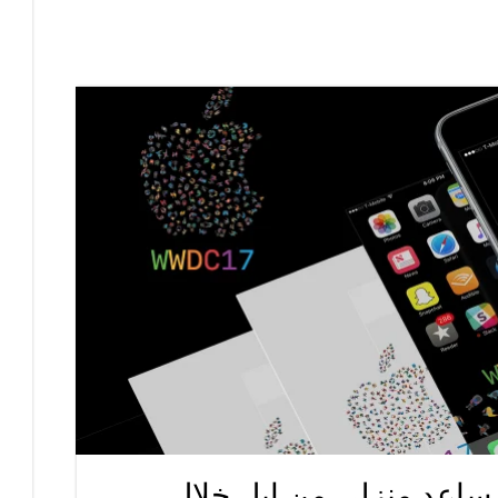
آيباد برو 10.5 ومساعد منزلي من ابل خلال