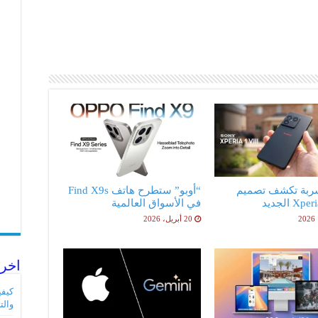
ربة تكشف تصميم
“أوبو” ستطرح هاتف Find X9s
X الجديد
في الأسواق العالمية
20 أبريل، 2026
اخر 
والت