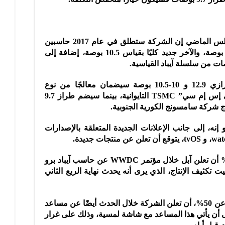
وكان كو قد قال منتصف شهر آب/أغسطس الماضي إن الشركة ستطلق في عام 2017 حاسبين
من سلسلة آيباد برو، الأول بقياس 12.9 بوصة، والآخر جديد كليًا بقياس 10.5 بوصة، إضافة إلى
يُذكر أن كو كان قد قال سابقًا إن طرازي 12.9 و 10-10.5 بوصة سيضمان معالجًا من نوع
“أي10إكس” A10X من إنتاج شركة “تي إس إم سي” TSMC التايوانية، بينما سيضم طراز 9.7
ه، إلى جانب الإعلانات الجديدة المتعلقة بالإصدارات
وأضاف كو أنه يتوقع بنسبة تصل إلى 70% أن تعلن آبل خلال مؤتمر WWDC عن حاسب آيباد برو
لى توقيت تكثيف الإنتاج، الذي يرى أنه يحدث نهاية الربع الثاني
ولأول مرة، قال كو إنه يتوقع، بنسبة تزيد عن 50%، أن تعلن الشركة خلال الحدث أيضًا عن مساعد
أن يأتي هذا المساعد مع شاشة لمسية، وذلك على غرار