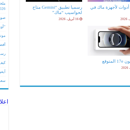
فضل 5 أدوات لأجهزة ماك في
رسميا تطبيق “Gemini متاح
2026
لحواسيب “ماك”
صور مس
16 أبريل، 2026
“أوبو” س
موتورو
أفضل 5 أدوات لأجهز
رسميا تطبي
لمتوقع
كيف 
آيفون 17Eمواصفات 
سعر آيف
اعلا