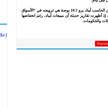
قبل أيام.
ويُعتقد أنه في حال كانت الغاية من إطلاق الحاسب آيباد برو 10.5 بوصة هي ترويجه في “الأسواق
، إذ أظهرت تقارير حديثة أن مبيعات آيباد، رغم انخفاضها
شركات والحكومات.
إعلا
Pinteres