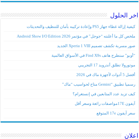
اخر الحلول
كيفية إزالة غطاء جهاز PS5 وإعادة تركيبه بأمان للتنظيف والتحديثات
ملخص كل ما أعلنته “جوجل” في مؤتمر Android Show I/O Edition 2026
صور مسربة تكشف تصميم Xperia 1 VIII الجديد
“أوبو” ستطرح هاتف Find X9s في الأسواق العالمية
موتورولا تطلق أندرويد 17 التجريبي
أفضل 5 أدوات لأجهزة ماك في 2026
رسميا تطبيق “Gemini متاح لحواسيب “ماك”
كيف تزيد عدد المتابعين في إنستغرام؟
آيفون 17Eمواصفات رائعة وسعر أقل
سعر آيفون 17e المتوقع
اعلان