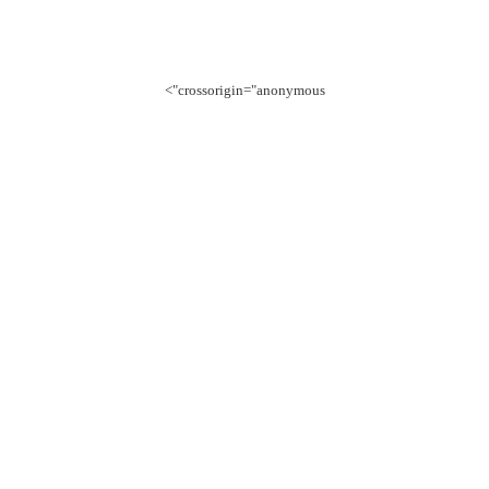
crossorigin="anonymous">