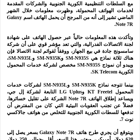
مع السلطات التنظيمية الكورية الجنوبية والشركات المقدمة
لخدمات الهواتف المحمولة، وظهرت معلومات خلال الشهر
الماضي تشير إلى أنه من المرجح أن يحمل الهاتف اسم Galaxy
Note 7R.
وتأكدت هذه المعلومات حالياً عبر حصول الهاتف على شهادة
لجنة الاتصالات الفدرالية، والتي تعد مؤشر قوي على أن شركة
سامسونج جادة في بيع الجهاز، ووفقاً لقوائم لجنة الاتصالا فإن
هناك ثلاثة نماذج هي SM-N935S وSM-N935K وSM-N935L،
ويبدو أن نموذج SM-N935S مخصص لشركة خدمات المحمول
الكورية SK Telecom.
بينما تتوجه نماذج SM-N935K وSM-N935L لشركات خدمات
المحمول KT Freetel وLG Uplus التابعة لشركة إل جي،
ويساعد إطلاق الهاتف Note 7R الشركة على تقليل خسائرها،
فضلاً عن تجنب العقوبات البيئية التي كان من المفترض أن
تدفعها للسطات الكورية الجنوبية للتخلص من هواتف جالاكسي
نوت 7.
ويتوقع أن يجري طرح هاتف Galaxy Note 7R بسعر يصل إلى
620 دولار أمريكي، ويعتبر هذا السعر أقل بحوالي 250 دولار