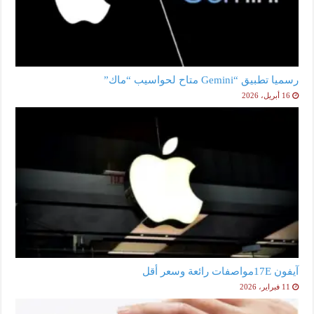
رسميا تطبيق “Gemini متاح لحواسيب “ماك”
16 أبريل، 2026
آيفون 17Eمواصفات رائعة وسعر أقل
11 فبراير، 2026