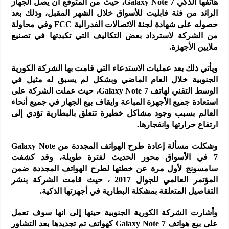
هاتفها الذكي Galaxy Note 7، حيث من المتوقع أن يصل الجهاز
الرائد من فئة فابليت للأسواق خلال الشهر المقبل، وذلك بعد
حصوله على شهادة لجنة الاتصالات الفدرالية FCC وفي محاولة
من الشركة لاسترداد بعض التكاليف التي تكبدتها في تصنيع
ملايين الأجهزة.
ويأتي ذلك بعد عمليات الاستدعاء التي قامت بها الشركة الكورية
الجنوبية خلال العام الماضي وبشكل لم يسبق له مثيل في
الوسط التقني لهاتف Galaxy Note 7، حيث عملت الشركة على
استعادة جميع الأجهزة المباعة وايقاف بيع الجهاز في جميع أنحاء
العالم بسبب وجود مشاكل خطيرة تتعلق بالبطارية تؤدي إلى
ارتفاع حرارتها وانفجارها.
وشكلت مسألة إعادة طرح الهواتف المجددة من Galaxy Note
7 في الأسواق محور الحديث لفترة طويلة، وقد كشفت
سامسونج لأول مرة عن خطتها لطرح الهواتف المجددة ضمن
المؤتمر العالمي للجوال 2017 ، حيث قامت الشركة بنشر
التفاصيل المتعلقة بمشكلة البطارية في أجهزتها الذكية.
وأشارت الشركة الكورية الجنوبية حينها إلى انها سوف تعمل
على بيع هواتف Galaxy Note 7 كهواتف تم تجديدها بعد التشاور