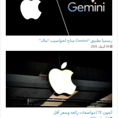
رسميا تطبيق “Gemini متاح لحواسيب “ماك”
16 أبريل، 2026
آيفون 17Eمواصفات رائعة وسعر أقل