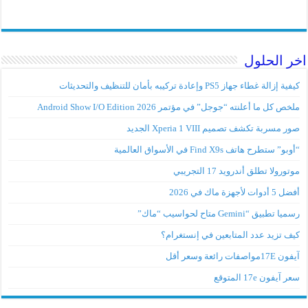
اخر الحلول
كيفية إزالة غطاء جهاز PS5 وإعادة تركيبه بأمان للتنظيف والتحديثات
ملخص كل ما أعلنته “جوجل” في مؤتمر Android Show I/O Edition 2026
صور مسربة تكشف تصميم Xperia 1 VIII الجديد
“أوبو” ستطرح هاتف Find X9s في الأسواق العالمية
موتورولا تطلق أندرويد 17 التجريبي
أفضل 5 أدوات لأجهزة ماك في 2026
رسميا تطبيق “Gemini متاح لحواسيب “ماك”
كيف تزيد عدد المتابعين في إنستغرام؟
آيفون 17Eمواصفات رائعة وسعر أقل
سعر آيفون 17e المتوقع