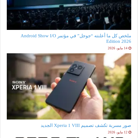
ملخص كل ما أعلنته “جوجل” في مؤتمر Android Show I/O
Edition 2026
14 مايو، 2026
صور مسربة تكشف تصميم Xperia 1 VIII الجديد
12 مايو، 2026