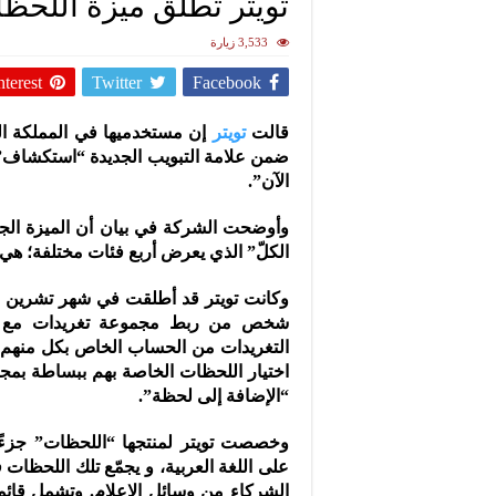
تويتر تطلق ميزة اللحظا
3,533 زيارة
nterest
Twitter
Facebook
قالت
تويتر
إن مستخدميها في المملكة ا
ضمن علامة التبويب الجديدة “استكشاف”
الآن”.
وأوضحت الشركة في بيان أن الميزة الج
الكلّ” الذي يعرض أربع فئات مختلفة؛ هي ا
وكانت تويتر قد أطلقت في شهر تشرين ال
شخص من ربط مجموعة تغريدات مع بع
التغريدات من الحساب الخاص بكل منهم أ
اختيار اللحظات الخاصة بهم ببساطة بمجرد
“الإضافة إلى لحظة”.
وخصصت تويتر لمنتجها “اللحظات” جزءً
على اللغة العربية، و يجمّع تلك اللحظات