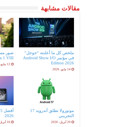
مقالات مشابهة
ملخص كل ما أعلنته “جوجل”
صور مس
في مؤتمر Android Show I/O
peria 1 VIII
Edition 2026
12 مايو، 2026
14 مايو، 2026
موتورولا تطلق أندرويد 17
أ
التجريبي
2026
20 أبريل، 2026
16 أبريل، 2026