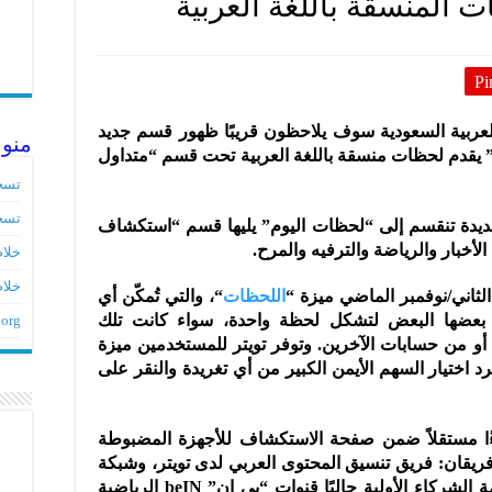
ت المنسقة باللغة العربية
Pi
لعربية السعودية سوف يلاحظون قريبًا ظهور قسم جديد
منو
 يقدم لحظات منسقة باللغة العربية تحت قسم “متداول
تسج
تسج
ديدة تنقسم إلى “لحظات اليوم” يليها قسم “استكشاف
لأخبار والرياضة والترفيه والمرح.
خلاصات ed
خلاص
ثاني/نوفمبر الماضي ميزة “
اللحظات
“، والتي تُمكّن أي
ضها البعض لتشكل لحظة واحدة، سواء كانت تلك
.org
و من حسابات الآخرين. وتوفر تويتر للمستخدمين ميزة
 اختيار السهم الأيمن الكبير من أي تغريدة والنقر على
ا مستقلاً ضمن صفحة الاستكشاف للأجهزة المضبوطة
 فريقان: فريق تنسيق المحتوى العربي لدى تويتر، وشبكة
الشركاء من وسائل الإعلام. وتشمل قائمة الشركاء الأولية حاليًا قنوات “بي إن” beIN الرياضية