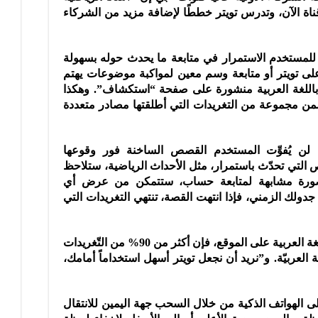
 عربية وقناة الآن، وتدرس تويتر خططًا لإضافة مزيد من الشركاء
تيح للمستخدم الاستمرار في متابعة ما يحدث حوله بسهولة
على تويتر أو متابعة وسم معين لمواكبة موضوعات يهتم
 باللغة العربية منشورة على صفحة “استكشاف”. وهكذا
ضمن مجموعة من التغريدات التي أطلقتها مصادر متعددة
لن يُفوِّت المستخدم القصص الساخنة فور وقوعها
 التي تحدّث باستمرار، مثل الأحداث الرياضية، ستلاحظ
فبصورة مشابهة لمتابعة حساب، ستتمكن من عرض أي
ولك الزمني، فإذا انتهت القصة، تنتهي التغريدات التي
وأشارت تويتر إلى أنه بفضل الناطقين باللغة العربية على الموقع، فإن أكثر من 90% من التّغريدات
غة العربيّة. و”نريد أن نجعل تويتر أسهل استخداماً أمامك،
 الهواتف الذكية من خلال السحب جهة اليمين للانتقال