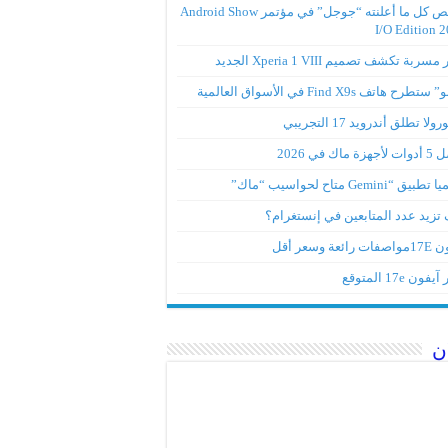
ملخص كل ما أعلنته “جوجل” في مؤتمر Android Show
I/O Edition 
ربة تكشف تصميم Xperia 1 VIII الجديد
تطرح هاتف Find X9s في الأسواق العالمية
لا تطلق أندرويد 17 التجريبي
ة ماك في 2026
ق “Gemini متاح لحواسيب “ماك”
تزيد عدد المتابعين في إنستغرام؟
رائعة وسعر أقل
ون 17e المتوقع
ن