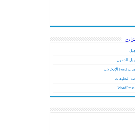
عات
يل
يل الدخول
Fe الإدخالات
ة التعليقات
WordPress