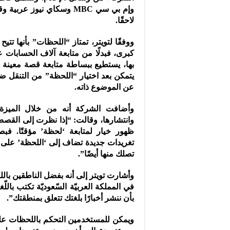
وإم بي سي MBC وسكاي نيوز
لاحقًا.
ووفقًا لتويتر، تمتاز “اللحظات” بأنها ت
كبرى، فبدلًا من متابعة آلاف الحسابات 
بها، يستطيع ببساطة متابعة قصة معينة
يتمكن بعد اختيار “اللحظة” من التنقل 
عن الموضوع ذاته.
وأضافت الشركة أنه من خلال الميزة 
وانتشارها، وقالت: “إذا نظرت إلى القصص
ظهور خيار لمتابعة ‘لحظة’ مؤقتًا. 
تغريدات جديدة تضاف إلى ‘اللحظة’ على جد
تصلك منها أيضًا”.
في المملكة العربيّة السّعوديّة تكتب باللّ
بأن ننشر أخبارًا بلغتك تتعلق بمنطقتك”.
ويمكن للمستخدمين التحكم باللحظات على