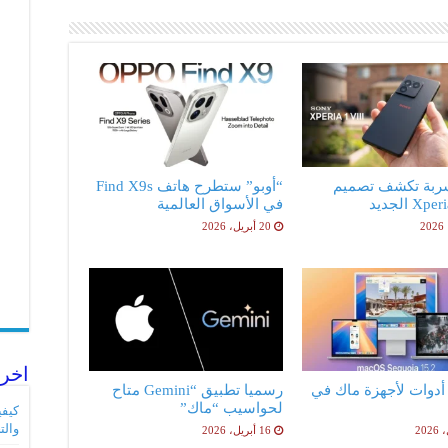
ربة تكشف تصميم
“أوبو” ستطرح هاتف Find X9s
X الجديد
في الأسواق العالمية
20 أبريل، 2026
اخر 
فضل 5 أدوات لأجهزة ماك في
رسميا تطبيق “Gemini متاح
لحواسيب “ماك”
والت
16 أبريل، 2026