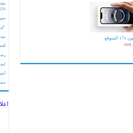
2026
صور مس
“أوبو” س
موتورو
لمتوقع
أفضل 5 أدوات لأجهز
رسميا تطبي
كيف 
آيفون 17Eمواصفات 
سعر آيف
اعلا