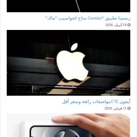
رسميا تطبيق “Gemini متاح لحواسيب “ماك”
16 أبريل، 2026
آيفون 17Eمواصفات رائعة وسعر أقل
11 فبراير، 2026