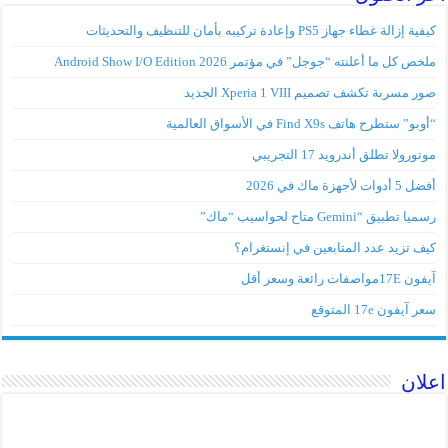
كيفية إزالة غطاء جهاز PS5 وإعادة تركيبه بأمان للتنظيف والتحديثات
ملخص كل ما أعلنته “جوجل” في مؤتمر Android Show I/O Edition 2026
صور مسربة تكشف تصميم Xperia 1 VIII الجديد
“أوبو” ستطرح هاتف Find X9s في الأسواق العالمية
موتورولا تطلق أندرويد 17 التجريبي
أفضل 5 أدوات لأجهزة ماك في 2026
رسميا تطبيق “Gemini متاح لحواسيب “ماك”
كيف تزيد عدد المتابعين في إنستغرام؟
آيفون 17Eمواصفات رائعة وسعر أقل
سعر آيفون 17e المتوقع
اعلان