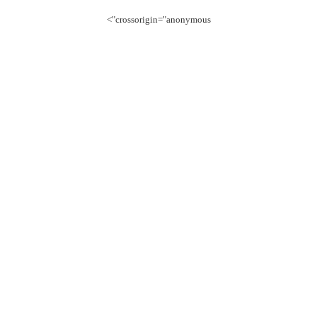
crossorigin="anonymous">