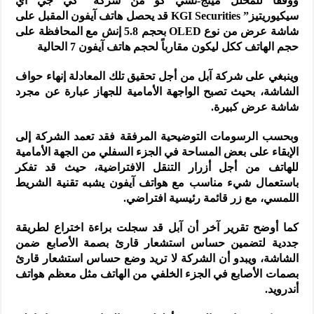
ووفقاً للمحلل مينج-تشي كو من شركة “كي جي آي
سيكيوريتيز” KGI Securities قد يحصل هاتف آيفون المقبل على
شاشة عرض من نوع OLED بحجم 5.8 إنش مع المحافظة على
حجم الهاتف ككل ليكون مقارباً لحجم هاتف آيفون 7 الحالية
وينبغي على شركة آبل من أجل تحقيق تلك المعادلة إنهاء حواف
الشاشة، بحيث تصبح الواجهة الأمامية للجهاز عبارة عن مجرد
شاشة عرض كبيرة.
وبحسب الرسومات التوضيحية المرفقة فقد تعمد الشركة إلى
الإبقاء على بعض المساحة في الجزء السفلي من الجهة الأمامية
للهاتف من أجل أزرار التنقل الافتراضية، حيث قد تفكر
باستعمال شيء مناسب مع هواتف آيفون يشبه تقنية الشريط
اللمسي، مع زر قائمة رئيسية افتراضي.
كما أوضح تقرير آخر أن آبل قد سجلت براءة اختراع لطريقة
جددية لتضمين حساس استشعار قارئ بصمة الأصابع ضمن
الشاشة، ويبدو أن الشركة لا تريد وضع حساس استشعار قارئ
بصمات الأصابع في الجزء الخلفي من الهاتف مثل معظم هواتف
أندرويد.