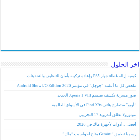
اخر الحلول
كيفية إزالة غطاء جهاز PS5 وإعادة تركيبه بأمان للتنظيف والتحديثات
ملخص كل ما أعلنته “جوجل” في مؤتمر Android Show I/O Edition 2026
صور مسربة تكشف تصميم Xperia 1 VIII الجديد
“أوبو” ستطرح هاتف Find X9s في الأسواق العالمية
موتورولا تطلق أندرويد 17 التجريبي
أفضل 5 أدوات لأجهزة ماك في 2026
رسميا تطبيق “Gemini متاح لحواسيب “ماك”