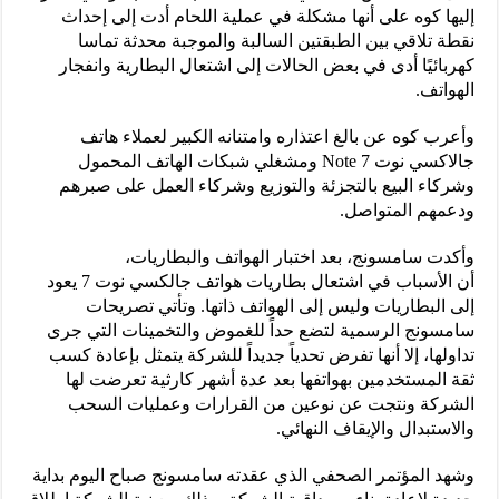
إليها كوه على أنها مشكلة في عملية اللحام أدت إلى إحداث
نقطة تلاقي بين الطبقتين السالبة والموجبة محدثة تماسا
كهربائيًا أدى في بعض الحالات إلى اشتعال البطارية وانفجار
الهواتف.
وأعرب كوه عن بالغ اعتذاره وامتنانه الكبير لعملاء هاتف
جالاكسي نوت Note 7 ومشغلي شبكات الهاتف المحمول
وشركاء البيع بالتجزئة والتوزيع وشركاء العمل على صبرهم
ودعمهم المتواصل.
وأكدت سامسونج، بعد اختبار الهواتف والبطاريات،
أن الأسباب في اشتعال بطاريات هواتف جالكسي نوت 7 يعود
إلى البطاريات وليس إلى الهواتف ذاتها. وتأتي تصريحات
سامسونج الرسمية لتضع حداً للغموض والتخمينات التي جرى
تداولها، إلا أنها تفرض تحدياً جديداً للشركة يتمثل بإعادة كسب
ثقة المستخدمين بهواتفها بعد عدة أشهر كارثية تعرضت لها
الشركة ونتجت عن نوعين من القرارات وعمليات السحب
والاستبدال والإيقاف النهائي.
وشهد المؤتمر الصحفي الذي عقدته سامسونج صباح اليوم بداية