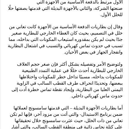
الأول مرتبط بالدفعة الأساسية من الأجهزة التي
صنعتها الشركة، والثاني بالأجهزة البديلة التي قدمتها بصفتها حلًا
للخلل الأول.
وقال إن بطاريات الدفعة الأساسية من الأجهزة كانت تعاني من
خلل في التصميم، بحيث كان الغطاء الخارجي للبطارية صغير
جدًا بحيث لم يكن بمقدوره استيعاب المكونات التي بداخله، مما
تسبب في حدوث تماس كهربائي والتسبب في اشتعال البطارية
وانفجار الجهاز في بعض الأحيان.
ولتوضيح الأمر وتفصيله بشكل أكثر فإن صغر حجم الغلاف
الخارجي للبطارية أحدث خللًا في عملية التمدد الطبيعية
للمكونات بداخله، مسببًا تداخل خطر للمكونات واختلاطها
ببعضها، وتحديدًا انحراف طرف القطب السالب في الزاوية
اليمنى العليا من البطارية، وإيجاد نقطة تماس خطرة أدت إلى
حدوث ماس كهربائي داخلي.
أما بطاريات الأجهزة البديلة – التي قدمتها سامسونج لعملائها
ضمن برنامج الاستبدال- والتي أتت من مزود آخر، فإنها لم تكن
تعاني من ذات الخلل، حيث عثرت سامسونج خلال تحقيقاتها
على كتلة نحاس ذائبة في منطقة القطب السالب، والتي أشار