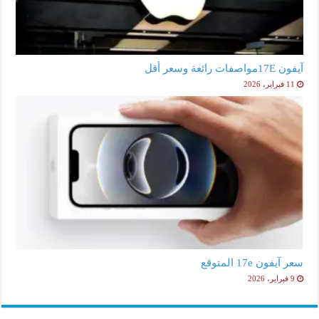
آيفون 17Eمواصفات رائعة وسعر أقل
11 فبراير، 2026
سعر آيفون 17e المتوقع
9 فبراير، 2026