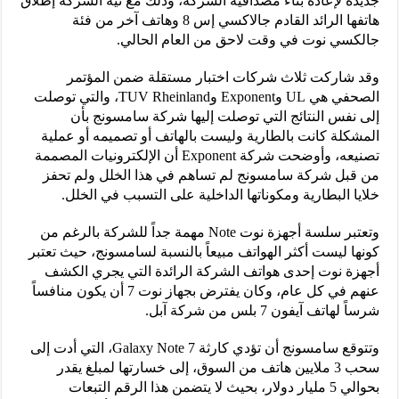
جديدة لإعادة بناء مصداقية الشركة، وذلك مع نية الشركة إطلاق
هاتفها الرائد القادم جالاكسي إس 8 وهاتف آخر من فئة
جالكسي نوت في وقت لاحق من العام الحالي.
وقد شاركت ثلاث شركات اختبار مستقلة ضمن المؤتمر
الصحفي هي UL وExponent وTUV Rheinland، والتي توصلت
إلى نفس النتائج التي توصلت إليها شركة سامسونج بأن
المشكلة كانت بالطارية وليست بالهاتف أو تصميمه أو عملية
تصنيعه، وأوضحت شركة Exponent أن الإلكترونيات المصممة
من قبل شركة سامسونج لم تساهم في هذا الخلل ولم تحفز
خلايا البطارية ومكوناتها الداخلية على التسبب في الخلل.
وتعتبر سلسة أجهزة نوت Note مهمة جداً للشركة بالرغم من
كونها ليست أكثر الهواتف مبيعاً بالنسبة لسامسونج، حيث تعتبر
أجهزة نوت إحدى هواتف الشركة الرائدة التي يجري الكشف
عنهم في كل عام، وكان يفترض بجهاز نوت 7 أن يكون منافساً
شرساً لهاتف آيفون 7 بلس من شركة آبل.
وتتوقع سامسونج أن تؤدي كارثة Galaxy Note 7، التي أدت إلى
سحب 3 ملايين هاتف من السوق، إلى خسارتها لمبلغ يقدر
بحوالي 5 مليار دولار، بحيث لا يتضمن هذا الرقم التبعات