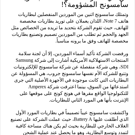
سامسونج المشؤومة؟!
وتمتلك سامسونج اثنين من الموردين المنفصلين لبطاريات
هاتف Note 7، اللذان يعملان على توريد بطاريات مخصصة
للهاتف، حيث تقوم الشركة بتحديد ما تريده من الخصائص مثل
الجهد والحجم ثم تطلب من الموردين تصميم وتصنيع بطاريات
مخصصة للهاتف وفق ما يرونه مناسباً.
ورفضت الشركة تأكيد أسماء الموردين، إلا أن لجنة سلامة
المنتجات الاستهلاكية الأمريكية أشارت إلى شركة Samsung
SDI، وهي شركة منفصلة عن شركة سامسونج للإلكترونيات
وتتبع للشركة الأم نفسها سامسونج جروب، هي المسؤولة عن
البطاريات التي كانت موجودة في الأجهزة الأصلية التي جرى
استدعائها من السوق، بينما اعترفت شركة Amperex
للتكنولوجيا الواقع مقرها في هونج كونج على موقعها على
الإنترنت بأنها هي المورد الثاني للبطاريات.
واكتشفت سامسونج عيباً تصميماً في بطاريات المورد الأول
الذي أطلقت عليها Battery A، حيث عملت الشركة على تصنيع
الغلاف الخارجي للبطارية بحيث لم يكن هناك مساحة كافية
لتمدد وتوسع البطارية، وهو ما يحصل عند عملية الشحن