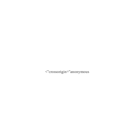
crossorigin="anonymous">