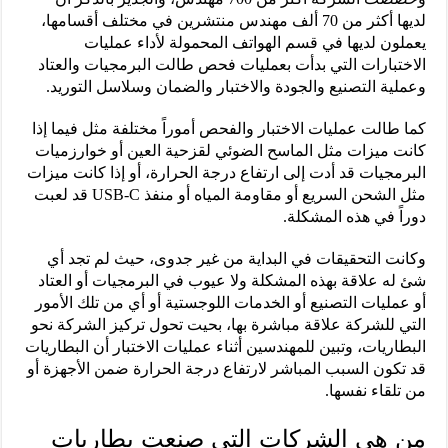
لديها أكثر من 70 ألف مهندس منتشرين في مختلف أقسامها،
يعملون لديها في قسم الهواتف المحمولة لأداء عمليات
الاختبارات التي بدأت بعمليات فحص طالت البرمجيات والعتاد
وعملية التصنيع والجودة والاختبار والضمان وسلاسل التوريد.
كما طالت عمليات الاختبار والفحص أموراً مختلفة مثل فيما إذا
كانت ميزات مثل الماسح الضوئي لقزحية العين أو خوارزميات
البرمجيات قد أدت إلى ارتفاع درجة الحرارة، أو إذا كانت ميزات
مثل الشحن السريع أو مقاومة المياه أو منفذ USB-C قد لعبت
دوراً في هذه المشكلة.
وكانت التحقيقات في البداية من غير جدوى، حيث لم تجد أي
شئ له علاقة بهذه المشكلة ولا عيوب في البرمجيات أو العتاد
أو عمليات التصنيع أو الخدمات اللوجستية أو أي من تلك الأمور
التي للشركة علاقة مباشرة بها، بحيت تحول تركيز الشركة نحو
البطاريات، وتبين للمهندسين أثناء عمليات الاختبار أن البطاريات
قد تكون السبب المباشر لارتفاع درجة الحرارة ضمن الأجهزة أو
من تلقاء نفسها.
من هي الشركات التي صنعت بطاريات