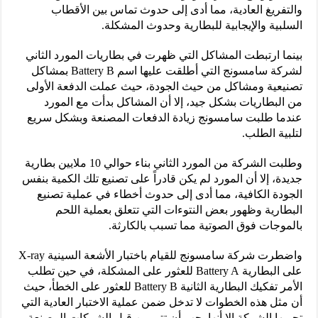
والتفريغ العادية، مما أدى إلى حدوث تماس بين الأقطاب
السلبية والإيجابية للبطارية وحدوث المشكلة.
بينما ارتبطت المشاكل التي ظهرت في بطاريات المورد الثاني
لشركة سامسونج التي أطلقت عليها اسم Battery B بمشاكل
تصنيعية ومشاكل من حيث الجودة، حيث عملت الدفعة الأولى
من البطاريات بشكل جيد، إلا أن المشاكل بدأت مع المورد
عندما طلبت سامسونج زيادة الدفعات المصنعة وبشكل سريع
لتلبية الطلب.
وطلبت الشركة من المورد الثاني بناء حوالي 10 ملايين بطارية
جديدة، إلا أن المورد لم يكن قادراً على تصنيع تلك الكمية بنفس
الجودة الكافية، مما أدى إلى حدوث أخطاء في عملية تصنيع
البطارية وظهور بعض النتوءات التي تتعلق بعملية اللحم
بالموجات فوق الصوتية مما تسبب بالكارثة.
واضطرت شركة سامسونج للقيام باختبار الأشعة السينية X-ray
على البطارية Battery A للعثور على المشكلة، في حين تطلب
الأمر تفكيك البطارية الثانية Battery B للعثور على الخطأ، حيث
أن مثل هذه الخطوات لا تدخل ضمن عملية الاختبار العادية التي
تجريها الشركة إلا أنها يجب أن تتم من قبل الشركات المصنعة