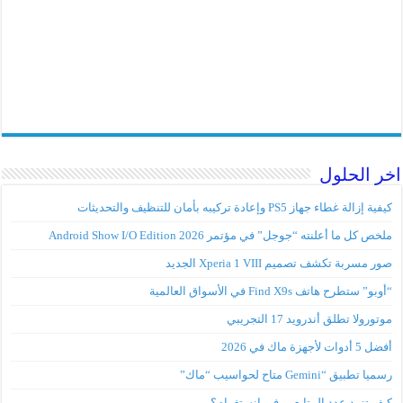
اخر الحلول
كيفية إزالة غطاء جهاز PS5 وإعادة تركيبه بأمان للتنظيف والتحديثات
ملخص كل ما أعلنته “جوجل” في مؤتمر Android Show I/O Edition 2026
صور مسربة تكشف تصميم Xperia 1 VIII الجديد
“أوبو” ستطرح هاتف Find X9s في الأسواق العالمية
موتورولا تطلق أندرويد 17 التجريبي
أفضل 5 أدوات لأجهزة ماك في 2026
رسميا تطبيق “Gemini متاح لحواسيب “ماك”
كيف تزيد عدد المتابعين في إنستغرام؟