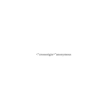
crossorigin="anonymous">