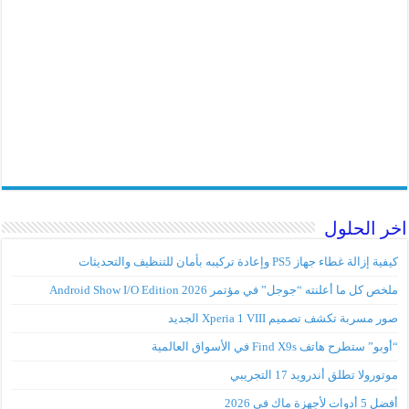
اخر الحلول
كيفية إزالة غطاء جهاز PS5 وإعادة تركيبه بأمان للتنظيف والتحديثات
ملخص كل ما أعلنته “جوجل” في مؤتمر Android Show I/O Edition 2026
صور مسربة تكشف تصميم Xperia 1 VIII الجديد
“أوبو” ستطرح هاتف Find X9s في الأسواق العالمية
موتورولا تطلق أندرويد 17 التجريبي
أفضل 5 أدوات لأجهزة ماك في 2026