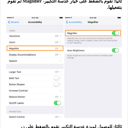
ثانيا: نقوم بالضغط على خيار عدسة التكبير- Magnifier ثم نقوم
بتفعيلها.
ثالثا: للوصول لميزة عدسة التكبير نقوم بالضغط على زر