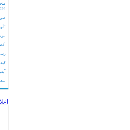
2026
صور مس
“أوبو” س
موتورو
أفضل 5 أدوات لأجهز
رسميا تطبي
كيف 
آيفون 17Eمواصفات 
سعر آيف
اعلا