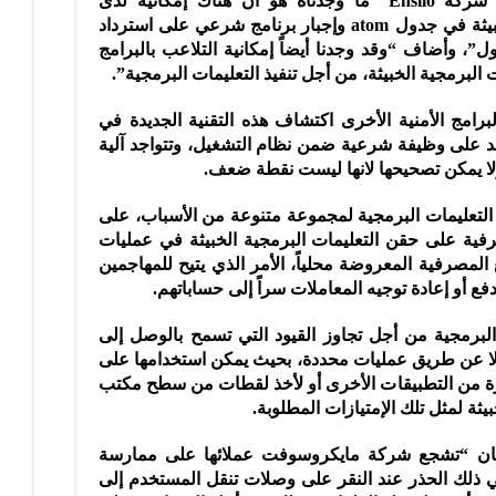
وأشار الباحث الأمني تال ليبرمان من شركة Ensilo “ما وجدناه هو أن هناك إمكانية لدى
المهاجمين لكتابة التعليمات البرمجية الخبيثة في جدول atom وإجبار برنامج شرعي على استرداد
ول”، وأضاف “وقد وجدنا أيضاً إمكانية التلاعب بالبرامج
البرمجية الخبيثة، من أجل تنفيذ التعليمات البرمجية”.
رامج الأمنية الأخرى اكتشاف هذه التقنية الجديدة في
تند على وظيفة شرعية ضمن نظام التشغيل، وتتواجد آلية
التعليمات البرمجية لمجموعة متنوعة من الأسباب، على
فية على حقن التعليمات البرمجية الخبيثة في عمليات
لمصرفية المعروضة محلياً، الأمر الذي يتيح للمهاجمين
ع أو إعادة توجيه المعاملات سراً إلى حساباتهم.
لبرمجية من أجل تجاوز القيود التي تسمح بالوصل إلى
ا إلا عن طريق عمليات محددة، بحيث يمكن استخدامها على
ة من التطبيقات الأخرى أو لأخذ لقطات من سطح مكتب
ثة لمثل تلك الإمتيازات المطلوبة.
ن “تشجع شركة مايكروسوفت عملائها على ممارسة
ي ذلك الحذر عند النقر على وصلات تنقل المستخدم إلى