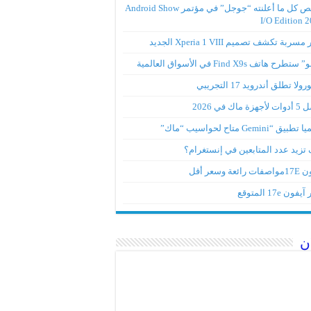
ملخص كل ما أعلنته “جوجل” في مؤتمر Android Show
I/O Edition 
ربة تكشف تصميم Xperia 1 VIII الجديد
تطرح هاتف Find X9s في الأسواق العالمية
لا تطلق أندرويد 17 التجريبي
ة ماك في 2026
ق “Gemini متاح لحواسيب “ماك”
تزيد عدد المتابعين في إنستغرام؟
رائعة وسعر أقل
ون 17e المتوقع
ن