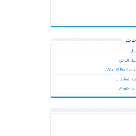
عات
يل
يل الدخول
Fe الإدخالات
ة التعليقات
WordPress