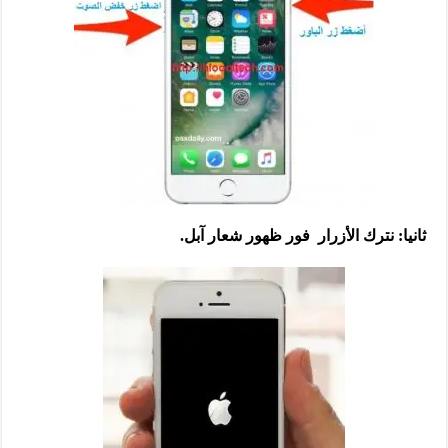
ثانيا: نترك الأزرار فور ظهور شعار آبل.