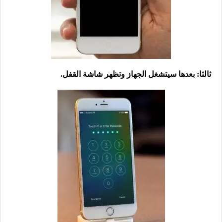
ثالثا: بعدها سيتشغل الجهاز وتظهر شاشة القفل.