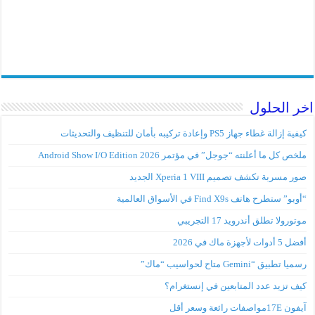
اخر الحلول
كيفية إزالة غطاء جهاز PS5 وإعادة تركيبه بأمان للتنظيف والتحديثات
ملخص كل ما أعلنته “جوجل” في مؤتمر Android Show I/O Edition 2026
صور مسربة تكشف تصميم Xperia 1 VIII الجديد
“أوبو” ستطرح هاتف Find X9s في الأسواق العالمية
موتورولا تطلق أندرويد 17 التجريبي
أفضل 5 أدوات لأجهزة ماك في 2026
رسميا تطبيق “Gemini متاح لحواسيب “ماك”
كيف تزيد عدد المتابعين في إنستغرام؟
آيفون 17Eمواصفات رائعة وسعر أقل