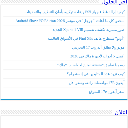
اخر الحلول
كيفية إزالة غطاء جهاز PS5 وإعادة تركيبه بأمان للتنظيف والتحديثات
ملخص كل ما أعلنته “جوجل” في مؤتمر Android Show I/O Edition 2026
صور مسربة تكشف تصميم Xperia 1 VIII الجديد
“أوبو” ستطرح هاتف Find X9s في الأسواق العالمية
موتورولا تطلق أندرويد 17 التجريبي
أفضل 5 أدوات لأجهزة ماك في 2026
رسميا تطبيق “Gemini متاح لحواسيب “ماك”
كيف تزيد عدد المتابعين في إنستغرام؟
آيفون 17Eمواصفات رائعة وسعر أقل
سعر آيفون 17e المتوقع
اعلان