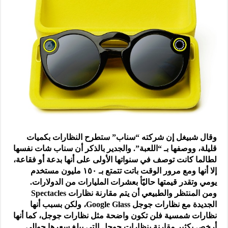
وقال شبيغل إن شركته “سناب” ستطرح النظارات بكميات
قليلة، ووصفها بـ “اللعبة”. والجدير بالذكر أن سناب شات نفسها
لطالما كانت توصف في سنواتها الأولى على أنها بدعة أو فقاعة،
إلا أنها ومع مرور الوقت باتت تتمتع بـ ١٥٠ مليون مستخدم
يومي وتقدر قيمتها حاليًأ بعشرات المليارات من الدولارات.
ومن المنتظر والطبيعي أن يتم مقارنة نظارات Spectacles
الجديدة مع نظارات جوجل Google Glass، ولكن بسبب أنها
نظارات شمسية فلن تكون واضحة مثل نظارات جوجل، كما أنها
أرخص بكثير مقارنة بنظارات جوجل التي يبلغ سعرها حوالي