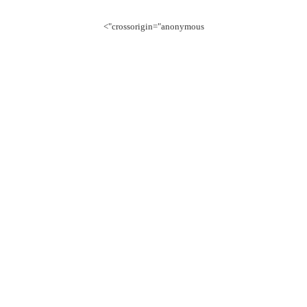
crossorigin="anonymous">