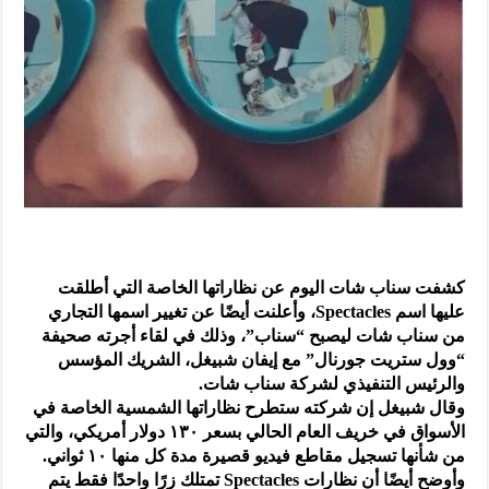
كشفت سناب شات اليوم عن نظاراتها الخاصة التي أطلقت
عليها اسم Spectacles، وأعلنت أيضًا عن تغيير اسمها التجاري
من سناب شات ليصبح “سناب”، وذلك في لقاء أجرته صحيفة
“وول ستريت جورنال” مع إيفان شبيغل، الشريك المؤسس
والرئيس التنفيذي لشركة سناب شات.
وقال شبيغل إن شركته ستطرح نظاراتها الشمسية الخاصة في
الأسواق في خريف العام الحالي بسعر ١٣٠ دولار أمريكي، والتي
من شأنها تسجيل مقاطع فيديو قصيرة مدة كل منها ١٠ ثواني.
وأوضح أيضًا أن نظارات Spectacles تمتلك زرًا واحدًا فقط يتم