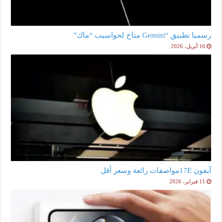
رسميا تطبيق “Gemini متاح لحواسيب “ماك”
16 أبريل، 2026
آيفون 17Eمواصفات رائعة وسعر أقل
11 فبراير، 2026