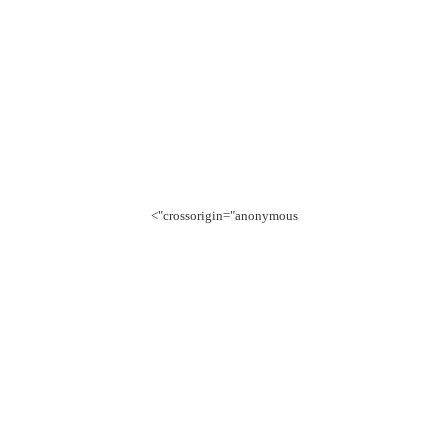
crossorigin="anonymous">