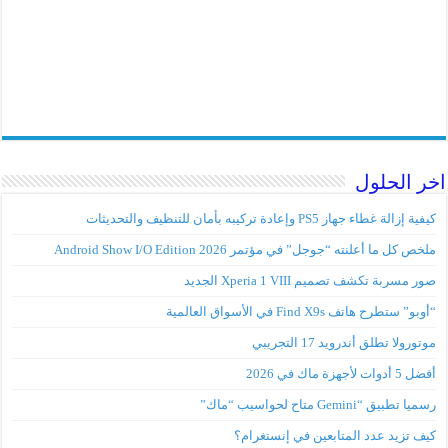
اخر الحلول
كيفية إزالة غطاء جهاز PS5 وإعادة تركيبه بأمان للتنظيف والتحديثات
ملخص كل ما أعلنته “جوجل” في مؤتمر Android Show I/O Edition 2026
صور مسربة تكشف تصميم Xperia 1 VIII الجديد
“أوبو” ستطرح هاتف Find X9s في الأسواق العالمية
موتورولا تطلق أندرويد 17 التجريبي
أفضل 5 أدوات لأجهزة ماك في 2026
رسميا تطبيق “Gemini متاح لحواسيب “ماك”
كيف تزيد عدد المتابعين في إنستغرام؟