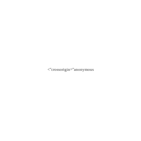
crossorigin="anonymous">