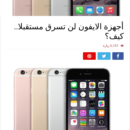
أجهزة الايفون لن تسرق مستقبلا..
كيف؟
6,103 زيارة