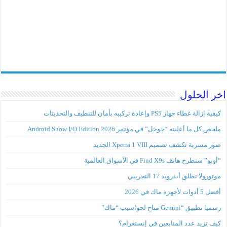
خر الحلول
كيفية إزالة غطاء جهاز PS5 وإعادة تركيبه بأمان للتنظيف والتحديثات
ملخص كل ما أعلنته “جوجل” في مؤتمر Android Show I/O Edition 2026
صور مسربة تكشف تصميم Xperia 1 VIII الجديد
“أوبو” ستطرح هاتف Find X9s في الأسواق العالمية
موتورولا تطلق أندرويد 17 التجريبي
أفضل 5 أدوات لأجهزة ماك في 2026
رسميا تطبيق “Gemini متاح لحواسيب “ماك”
كيف تزيد عدد المتابعين في إنستغرام؟