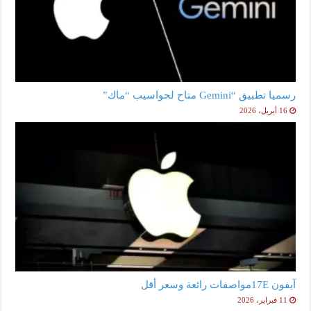
رسميا تطبيق “Gemini متاح لحواسيب “ماك”
16 أبريل، 2026
آيفون 17Eمواصفات رائعة وسعر أقل
11 فبراير، 2026