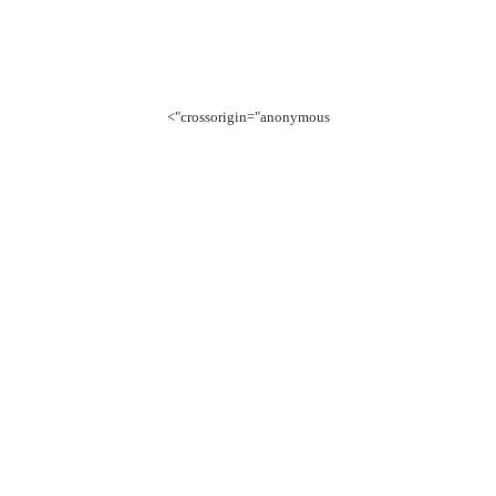
crossorigin="anonymous">