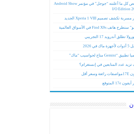
ملخص كل ما أعلنته “جوجل” في مؤتمر Android Show
I/O Edition 
ربة تكشف تصميم Xperia 1 VIII الجديد
تطرح هاتف Find X9s في الأسواق العالمية
لا تطلق أندرويد 17 التجريبي
ة ماك في 2026
ق “Gemini متاح لحواسيب “ماك”
تزيد عدد المتابعين في إنستغرام؟
رائعة وسعر أقل
ون 17e المتوقع
ن