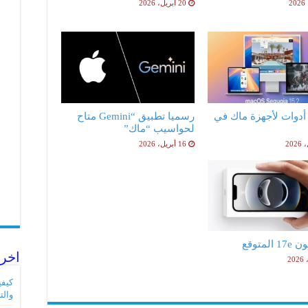
20 أبريل، 2026
فضل 5 أدوات لأجهزة ماك في
رسميا تطبيق “Gemini متاح
لحواسيب “ماك”
16 أبريل، 2026
لمتوقع
اخر 
والت