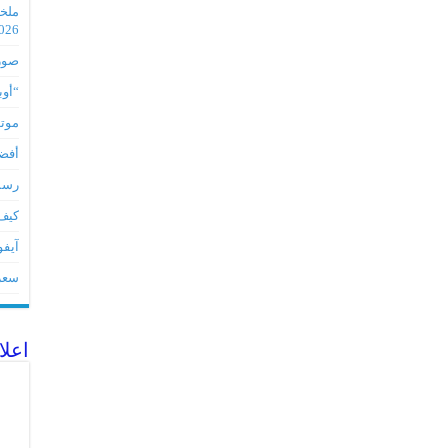
2026
صور مس
“أوبو” س
موتورو
أفضل 5 أدوات لأجهز
رسميا تطبي
كيف 
آيفون 17Eمواصفات 
سعر آيف
اعلا