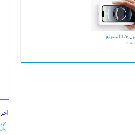
لمتوقع
اخر 
والت