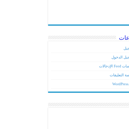
عات
يل
يل الدخول
Fe الإدخالات
ة التعليقات
WordPress