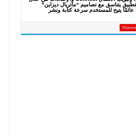
تطبيق يتناسق مع تصاميم “ماتريال ديزاين”
 تويتر زرًا عائمًا يتيح للمستخدم سرعة كتابة ونشر
Pinteres