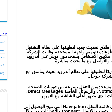
منو
تسج
 إطلاق تحديث جديد لتطبيقها على نظام التشغيل
تسج
زها إعادة تصميم واجهة المستخدم.وقالت الشركة
 ملايين الأشخاص يستخدمون تويتر على أندرويد
خلاصات ed
التواصل مع ما يحدث مباشرةً.
خلاص
دًا لتطبيقها على نظام أندرويد بحيث يتناسق مع
.org
 لشركة جوجل.
مستخدمين التنقل بسرعة بين تبويبات الصفحة
الرئيسية Home، والإشعارات Notification، والرسائل الخاصة Direct Messages،
ات الذي يظهر أعلى الشاشة مع التمرير.
وأصبح بإمكان المستخدم الوصول إلى قائمة التنقل Navigation التي تتيح الوصول إلى
الملف الشخصي الخاص به، والقوائم، وتبويب الاتصال Connect والإعدادات من خلال