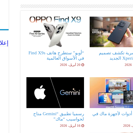
إعلا
ربة تكشف تصميم
“أوبو” ستطرح هاتف Find X9s
X الجديد
في الأسواق العالمية
20 أبريل، 2026
فضل 5 أدوات لأجهزة ماك في
رسميا تطبيق “Gemini متاح
لحواسيب “ماك”
16 أبريل، 2026