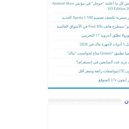
ملخص كل ما أعلنته “جوجل” في مؤتمر Android Show
I/O Edition 
ربة تكشف تصميم Xperia 1 VIII الجديد
تطرح هاتف Find X9s في الأسواق العالمية
لا تطلق أندرويد 17 التجريبي
ة ماك في 2026
ق “Gemini متاح لحواسيب “ماك”
تزيد عدد المتابعين في إنستغرام؟
رائعة وسعر أقل
ون 17e المتوقع
ن