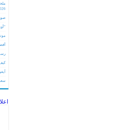
2026
صور مس
“أوبو” س
موتورو
أفضل 5 أدوات لأجهز
رسميا تطبي
كيف 
آيفون 17Eمواصفات 
سعر آيف
اعلا