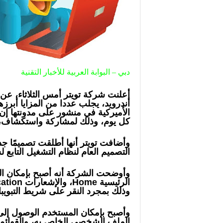
دبي – البوابة العربية للأخبار التقنية
أعلنت شركة تويتر أمس الثلاثاء، عن
أندرويد، يجلب عددا من المزايا أبر
الأميركية في منشور على مدونتها إن
كل يوم، وذلك لمشاركة واستكشاف، و
وأضافت تويتر أنها أطلقت تصميمًا جدي
التصميم العام لنظام التشغيل التابع
وأوضحت الشركة أنه أصبح بإمكان ال
وذلك بمجرد النقر على شريط التبويب