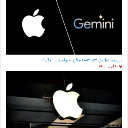
رسميا تطبيق “Gemini متاح لحواسيب “ماك”
16 أبريل، 2026