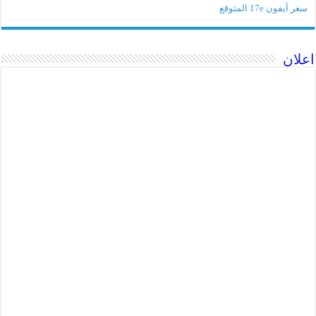
سعر آيفون 17e المتوقع
اعلان