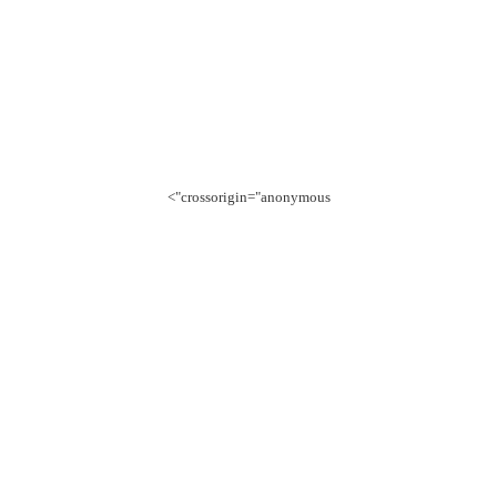
crossorigin="anonymous">