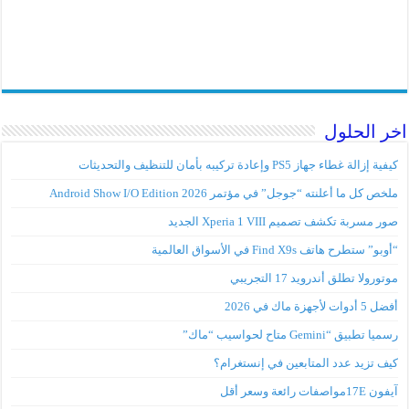
اخر الحلول
كيفية إزالة غطاء جهاز PS5 وإعادة تركيبه بأمان للتنظيف والتحديثات
ملخص كل ما أعلنته “جوجل” في مؤتمر Android Show I/O Edition 2026
صور مسربة تكشف تصميم Xperia 1 VIII الجديد
“أوبو” ستطرح هاتف Find X9s في الأسواق العالمية
موتورولا تطلق أندرويد 17 التجريبي
أفضل 5 أدوات لأجهزة ماك في 2026
رسميا تطبيق “Gemini متاح لحواسيب “ماك”
كيف تزيد عدد المتابعين في إنستغرام؟
آيفون 17Eمواصفات رائعة وسعر أقل