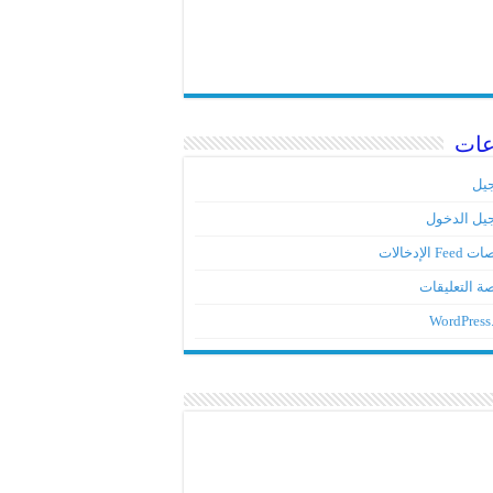
عات
يل
يل الدخول
Fe الإدخالات
ة التعليقات
WordPress