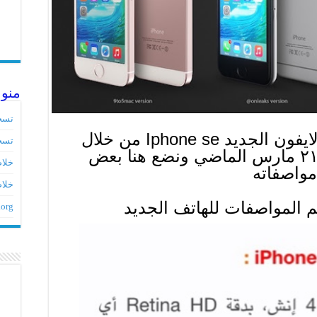
منو
تسج
طرحت ابل قبل اسبوع الايفون الجديد Iphone se من خلال
تسج
مؤتمرها الذي عقد في ٢١ مارس الماضي ونضع هنا بعض
خلاصات ed
مواصفاته
خلاص
 المواصفات للهاتف الجديد
.org