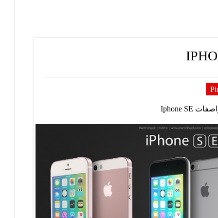
Pi
ات Iphone SE