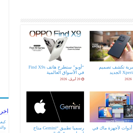
ربة تكشف تصميم
“أوبو” ستطرح هاتف Find X9s
X الجديد
في الأسواق العالمية
20 أبريل، 2026
اخر 
والت
فضل 5 أدوات لأجهزة ماك في
رسميا تطبيق “Gemini متاح