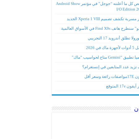
ملخص كل ما أعلنته “جوجل” في مؤتمر Android Show
I/O Edition 
ربة تكشف تصميم Xperia 1 VIII الجديد
تطرح هاتف Find X9s في الأسواق العالمية
لا تطلق أندرويد 17 التجريبي
ة ماك في 2026
ق “Gemini متاح لحواسيب “ماك”
تزيد عدد المتابعين في إنستغرام؟
رائعة وسعر أقل
ون 17e المتوقع
ن