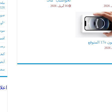
لحواسيب “ماك”
16 أبريل، 2026
2026
صور مس
“أوبو” س
موتورو
أفضل 5 أدوات لأجهز
لمتوقع
رسميا تطبي
كيف 
آيفون 17Eمواصفات 
سعر آيف
اعلا