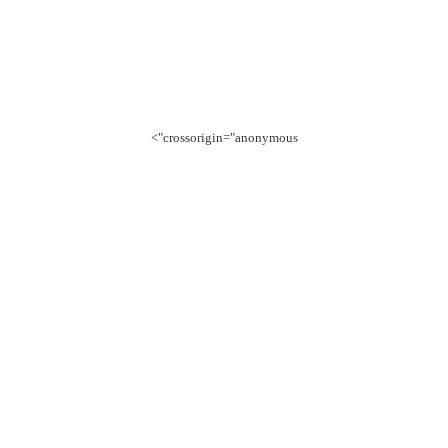
crossorigin="anonymous">