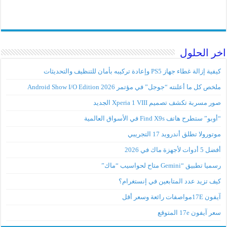
اخر الحلول
كيفية إزالة غطاء جهاز PS5 وإعادة تركيبه بأمان للتنظيف والتحديثات
ملخص كل ما أعلنته “جوجل” في مؤتمر Android Show I/O Edition 2026
صور مسربة تكشف تصميم Xperia 1 VIII الجديد
“أوبو” ستطرح هاتف Find X9s في الأسواق العالمية
موتورولا تطلق أندرويد 17 التجريبي
أفضل 5 أدوات لأجهزة ماك في 2026
رسميا تطبيق “Gemini متاح لحواسيب “ماك”
كيف تزيد عدد المتابعين في إنستغرام؟
آيفون 17Eمواصفات رائعة وسعر أقل
سعر آيفون 17e المتوقع